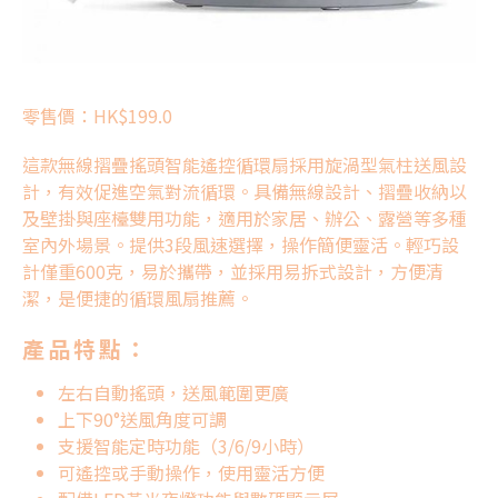
零售價：HK$199.0
這款無線摺疊搖頭智能遙控
循環扇
採用旋渦型氣柱送風設
計，有效促進空氣對流循環。具備無線設計、摺疊收納以
及壁掛與座檯雙用功能，適用於家居、辦公、露營等多種
室內外場景。提供3段風速選擇，操作簡便靈活。輕巧設
計僅重600克，易於攜帶，並採用易拆式設計，方便清
潔，是便捷的循環風扇推薦。
產品特點：
左右自動搖頭，送風範圍更廣
上下90°送風角度可調
支援智能定時功能（3/6/9小時）
可遙控或手動操作，使用靈活方便