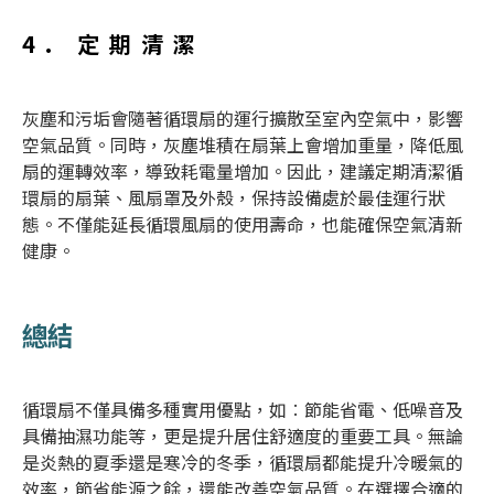
4. 定期清潔
灰塵和污垢會隨著
循環扇
的運行擴散至室內空氣中，影響
空氣品質。同時，灰塵堆積在扇葉上會增加重量，降低風
扇的運轉效率，導致耗電量增加。因此，建議定期清潔
循
環扇
的扇葉、風扇罩及外殼，保持設備處於最佳運行狀
態。不僅能延長
循環風扇
的使用壽命，也能確保空氣清新
健康。
總結
循環扇
不僅具備多種實用優點，如︰節能省電、低噪音及
具備抽濕功能等，更是提升居住舒適度的重要工具。無論
是炎熱的夏季還是寒冷的冬季，
循環扇
都能提升冷暖氣的
效率，節省能源之餘，還能改善空氣品質。在選擇合適的