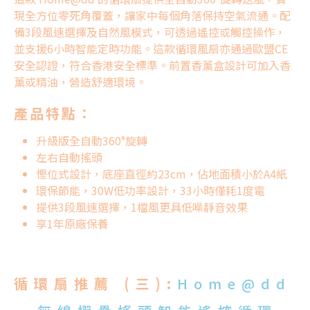
現全方位零死角覆蓋，讓家中每個角落保持空氣流通。配
備3段風速選擇及自然風模式，可透過遙控或觸控操作，
並支援6小時智能定時功能。這款
循環
風
扇
亦通過歐盟CE
安全認證，符合香港安全標準。前置香薰盒設計可加入香
薰或精油，營造舒適環境。
產品特點：
升級版全自動360°旋轉
左右自動搖頭
慳位式設計，底座直徑約23cm，佔地面積小於A4紙
環保節能，30W低功率設計，33小時僅耗1度電
提供3段風速選擇，1檔風更具低噪靜音效果
享1年原廠保養
循環扇推薦 (三):
Home@dd