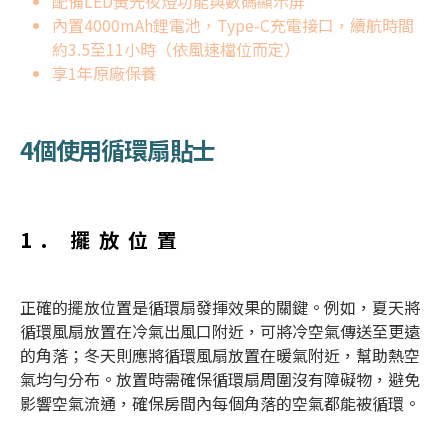
配備LED黃光夜燈功能與數碼顯示屏
內置4000mAh鋰電池，Type-C充電接口，續航時間
約3.5至11小時（依風速檔位而定）
享1年原廠保養
4個使用
循環扇
貼士
1. 擺放位置
正確的擺放位置是
循環扇
發揮效果的關鍵。例如，夏天將
循環風扇
放置在冷氣出風口附近，可將冷空氣傳送至更遠
的角落；冬天則應將
循環風扇
放置在暖氣附近，幫助熱空
氣均勻分布。放置時需確保
循環扇
周圍沒有障礙物，避免
影響空氣流通，確保房間內每個角落的空氣都能被循環。