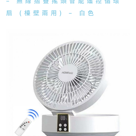
– 無線摺疊搖頭智能遙控循環
扇 (檯壁兩用) – 白色