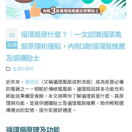
循環扇是什麼？｜一文認識循環風
12
扇原理和優點，內附3款循環扇推薦
12 月
及選購貼士
生活小百科
近年來，
循環扇
（又稱
循環風扇
或
對流扇
）成為家居必備
的電器之一。相較於傳統電風扇，
循環扇
因其多功能性和
節能效果備受青睞。本文將帶你了解
循環扇是什麼
、其原
理與功能，並提供選購貼士及
循環風扇推薦
，助你輕鬆選
擇適合的型號，提升家居舒適度。
循環扇原理
及功能