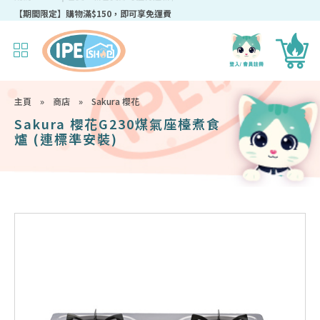
成為IPEshop會員，新會員即可獲得迎新$50購物優惠碼！
主頁
»
商店
»
Sakura 櫻花
Sakura 櫻花G230煤氣座檯煮食
爐 (連標準安裝)