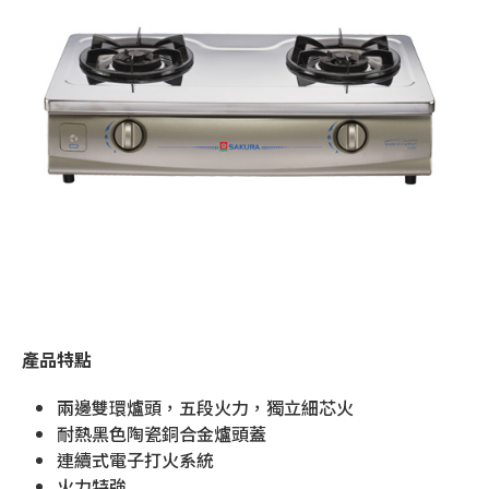
產品特點
兩邊雙環爐頭，五段火力，獨立細芯火
耐熱黑色陶瓷銅合金爐頭蓋
連續式電子打火系統
火力特強