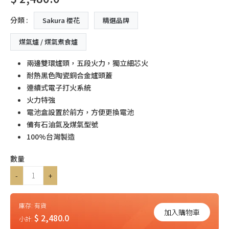
分類 :
Sakura 櫻花
精選品牌
煤氣爐 / 煤氣煮食爐
兩邊雙環爐頭，五段火力，獨立細芯火
耐熱黑色陶瓷銅合金爐頭蓋
連續式電子打火系統
火力特強
電池盒設置於前方，方便更換電池
備有石油氣及煤氣型號
100%台灣製造
數量
-
+
庫存:
有貨
加入購物車
$ 2,480.0
小計: