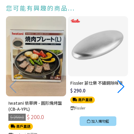
您可能有興趣的商品...
Fissler 菲仕樂 不鏽鋼除味皂
$ 290.0
商戶直送
Iwatani 依華牌 - 圓形燒烤盤
Fissler
(CB-A-YPL)
$ 200.0
$ 259.0
加入購物籃
商戶直送