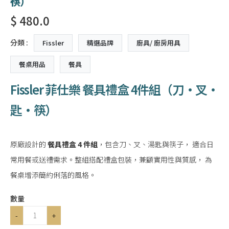
筷）
$ 480.0
分類 :
Fissler
精選品牌
廚具/ 廚房用具
餐桌用品
餐具
Fissler 菲仕樂 餐具禮盒 4件組（刀・叉・
匙・筷）
原廠設計的
餐具禮盒 4 件組
，包含刀、叉、湯匙與筷子， 適合日
常用餐或送禮需求。整組搭配禮盒包裝，兼顧實用性與質感， 為
餐桌增添簡約俐落的風格。
數量
-
+