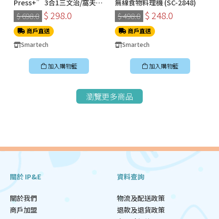
Press+” 3合1三文治/窩夫/
無線食物料理機 (SC-2848)
冬甩機 SM-2228
$ 298.0
$ 248.0
$ 698.0
$ 498.0
商戶直送
商戶直送
Smartech
Smartech
加入購物籃
加入購物籃
瀏覽更多商品
關於 IP&E
資料查詢
關於我們
物流及配送政策
商戶加盟
退款及退貨政策