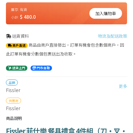
庫存:
有貨
加入購物車
$ 480.0
小計:
送貨資料
物流及配送政策
商品由商戶直接發出，訂單有機會包含數個商戶，因
商戶直送
此訂單有機會分數個包裹送出及收取。
送貨上門
門市自取
品牌
更多
Fissler
供應商
Fissler
商品說明
Fissler 菲仕樂 餐具禮盒 4件組（刀・叉・