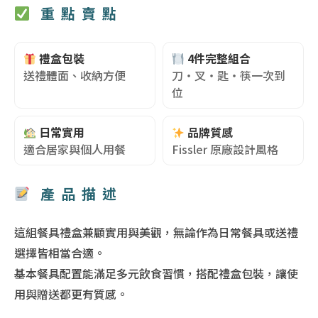
重點賣點
禮盒包裝
4件完整組合
送禮體面、收納方便
刀・叉・匙・筷一次到
位
日常實用
品牌質感
適合居家與個人用餐
Fissler 原廠設計風格
產品描述
這組餐具禮盒兼顧實用與美觀，無論作為日常餐具或送禮
選擇皆相當合適。
基本餐具配置能滿足多元飲食習慣，搭配禮盒包裝，讓使
用與贈送都更有質感。