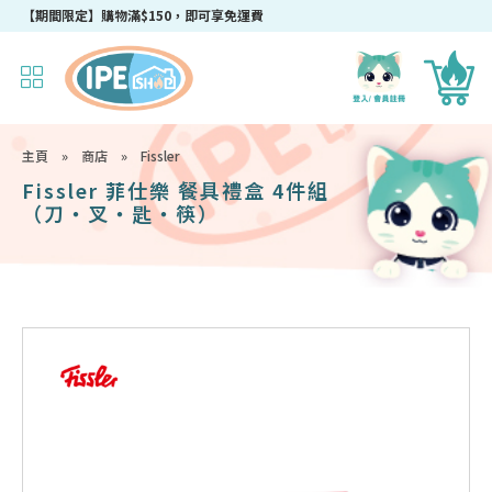
【期間限定】購物滿$150，即可享免運費
主頁
»
商店
»
Fissler
Fissler 菲仕樂 餐具禮盒 4件組
（刀・叉・匙・筷）