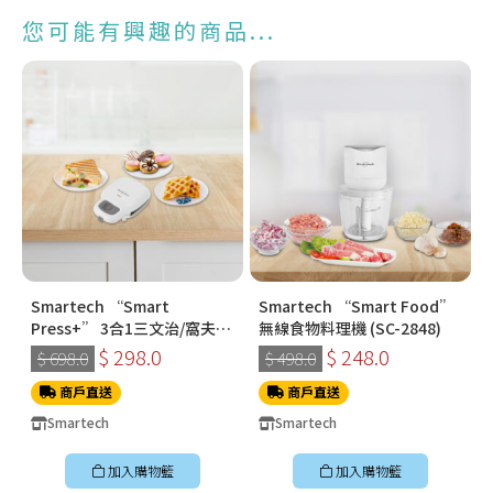
您可能有興趣的商品...
Smartech “Smart
Smartech “Smart Food”
Press+” 3合1三文治/窩夫/
無線食物料理機 (SC-2848)
冬甩機 SM-2228
$ 298.0
$ 248.0
$ 698.0
$ 498.0
商戶直送
商戶直送
Smartech
Smartech
加入購物籃
加入購物籃