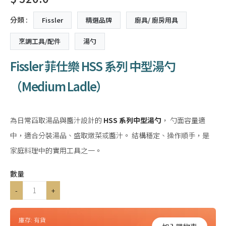
分類 :
Fissler
精選品牌
廚具/ 廚房用具
烹調工具/配件
湯勺
Fissler 菲仕樂 HSS 系列 中型湯勺
（Medium Ladle）
為日常舀取湯品與醬汁設計的
HSS 系列中型湯勺
， 勺面容量適
中，適合分裝湯品、盛取燉菜或醬汁。 結構穩定、操作順手，是
家庭料理中的實用工具之一。
數量
-
+
庫存:
有貨