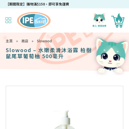
【期間限定】購物滿$150，即可享免運費
主頁
»
商店
»
Slowood
Slowood – 水嫩柔滑沐浴露 柏樹
鼠尾草葡萄柚 500毫升