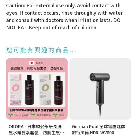
Caution: For external use only. Avoid contact with
eyes. If contact occurs, rinse throughly with water
and consult with doctors when irritation lasts. DO
NOT EAT. Keep out of reach of children.
您可能有興趣的商品...
ORORA - 日本頭髮急急長洗
German Pool 全球電壓迷你
髮水護髮素套裝｜防脫生髮之
旅行風筒 HDR-WV800