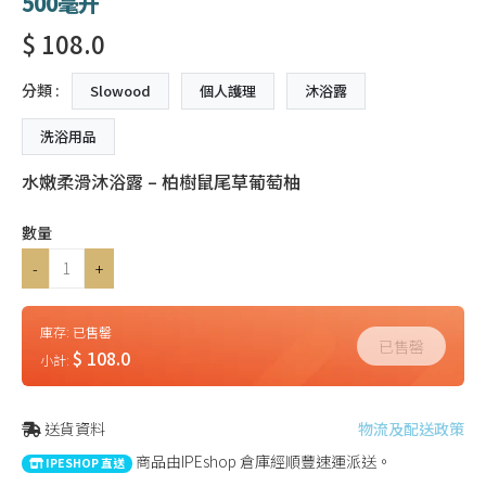
500毫升
$ 108.0
分類 :
Slowood
個人護理
沐浴露
洗浴用品
水嫩柔滑沐浴露 – 柏樹鼠尾草葡萄柚
數量
-
+
庫存:
已售罄
已售罄
$ 108.0
小計:
送貨資料
物流及配送政策
商品由IPEshop 倉庫經順豐速運派送。
IPESHOP 直送