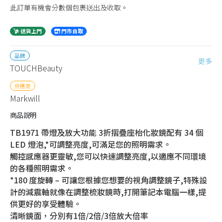
此訂單有機會分數個包裹送出及收取。
送貨上門
門市自取
品牌
更多
TOUCHBeauty
供應商
Markwill
商品說明
TB1971 帶燈及放大功能 3折摺疊座枱化妝鏡配有 34 個
LED 燈泡,*可調整亮度,可滿足您的照明需求。
觸控感應器更靈敏,您可以快速調整亮度,以適應不同環境
的各種照明需求。
*180 度旋轉 – 可讓您根據您想要的視角調整鏡子,特殊設
計的減震軸就像在調整梳妝鏡時,打開筆記本電腦一樣,提
供更好的享受體驗。
清晰鏡面，分別有1倍/2倍/3倍放大倍率