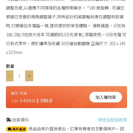
調整亮度,以適應不同環境的各種照明需求。 *180 度旋轉 - 可讓您
根據您想要的視角調整鏡子,特殊設計的減震軸就像在調整梳妝鏡
時,打開筆記本電腦一樣,提供更好的享受體驗。 清晰鏡面，分別有
1倍/2倍/3倍放大倍率 可調節的LED光源 乾/濕電使用，USB充電 可
分拆式零件，便於攜帶及收藏 30分鐘自動關機 正鏡尺寸: 202 x 145
x 317mm
數量
-
+
庫存:
有貨
加入購物車
$ 490.0
$ 390.0
小計:
送貨資料
物流及配送政策
商品由商戶直接發出，訂單有機會包含數個商戶，因
商戶直送