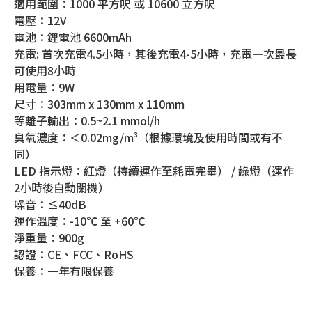
適用範圍：1000 平方呎 或 10600 立方呎
電壓：12V
電池：鋰電池 6600mAh
充電: 首次充電4.5小時，其後充電4-5小時，充電一次最長
可使用8小時
用電量：9W
尺寸：303mm x 130mm x 110mm
等離子輸出：0.5~2.1 mmol/h
臭氧濃度：＜0.02mg/m³（根據環境及使用時間或有不
同）
LED 指示燈：紅燈（持續運作至耗電完畢） / 綠燈（運作
2小時後自動關機）
噪音：≤40dB
運作溫度：-10℃ 至 +60℃
淨重量：900g
認證：CE、FCC、RoHS
保養：一年有限保養