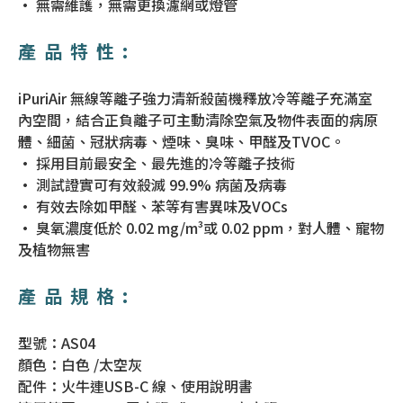
• 無需維護，無需更換濾網或燈管
產品特性:
iPuriAir 無線等離子強力清新殺菌機釋放冷等離子充滿室
內空間，結合正負離子可主動清除空氣及物件表面的病原
體、細菌、冠狀病毒、煙味、臭味、甲醛及TVOC。
• 採用目前最安全、最先進的冷等離子技術
• 測試證實可有效殺滅 99.9% 病菌及病毒
• 有效去除如甲醛、苯等有害異味及VOCs
• 臭氧濃度低於 0.02 mg/m³或 0.02 ppm，對人體、寵物
及植物無害
產品規格:
型號：AS04
顏色：白色 /太空灰
配件：火牛連USB-C 線、使用說明書