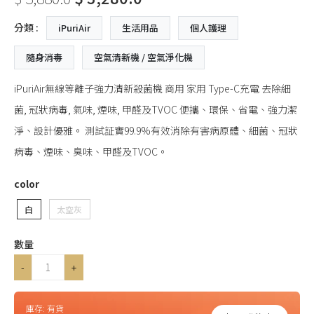
分類 :
iPuriAir
生活用品
個人護理
隨身消毒
空氣清新機 / 空氣淨化機
iPuriAir無線等離子強力清新殺菌機 商用 家用 Type-C充電 去除細
菌, 冠狀病毒, 氣味, 煙味, 甲醛及TVOC 便攜、環保、省電、強力潔
淨、設計優雅。 測試証實99.9%有效消除有害病原體、細菌、冠狀
病毒、煙味、臭味、甲醛及TVOC。
color
白
太空灰
數量
-
+
庫存:
有貨