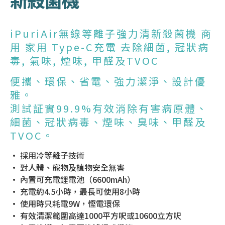
iPuriAir無線等離子強力清新殺菌機 商
用 家用 Type-C充電 去除細菌, 冠狀病
毒, 氣味, 煙味, 甲醛及TVOC
便攜、環保、省電、強力潔淨、設計優
雅。
測試証實99.9%有效消除有害病原體、
細菌、冠狀病毒、煙味、臭味、甲醛及
TVOC。
• 採用冷等離子技術
• 對人體、寵物及植物安全無害
• 內置可充電鋰電池（6600mAh）
• 充電約4.5小時，最長可使用8小時
• 使用時只耗電9W，慳電環保
• 有效清潔範圍高達1000平方呎或10600立方呎