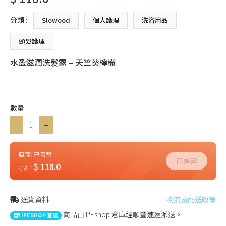
分類 :
Slowood
個人護理
洗浴用品
頭髮護理
水盈滋潤洗髮露 – 天竺葵檸檬
數量
-
+
庫存:
已售罄
已售罄
$ 118.0
小計:
送貨資料
物流及配送政策
商品由IPEshop 倉庫經順豐速運派送。
IPESHOP 直送