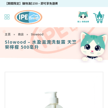
【期間限定】購物滿$150，即可享免運費
主頁
»
商店
»
Slowood
Slowood – 水盈滋潤洗髮露 天竺
葵檸檬 500毫升