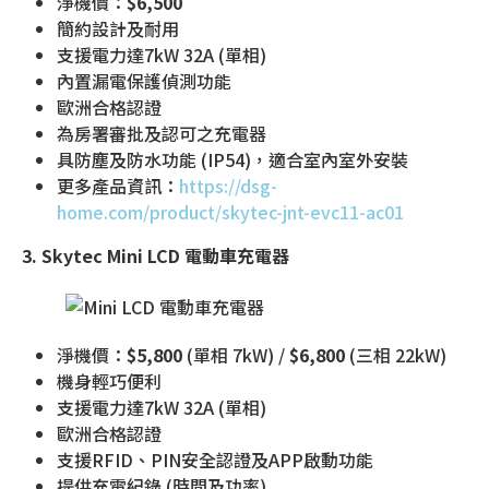
淨機價：
$6,500
簡約設計及耐用
支援電力達7kW 32A (單相)
內置漏電保護偵測功能
歐洲合格認證
為房署審批及認可之充電器
具防塵及防水功能 (IP54)，適合室內室外安裝
更多產品資訊：
https://dsg-
home.com/product/skytec-jnt-evc11-ac01
3. Skytec Mini LCD 電動車充電器
淨機價：
$5,800
(單相 7kW) /
$6,800
(三相 22kW)
機身輕巧便利
支援電力達7kW 32A (單相)
歐洲合格認證
支援RFID、PIN安全認證及APP啟動功能
提供充電紀錄 (時間及功率)