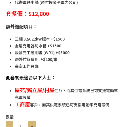
代辦電錶申請 (須付按金予電力公司)
套餐價：$12,800
額外選配項目：
三相 32A 22kW版本 +$1500
金屬充電器防水箱 +$1500
簽發完工證明書 (WR1) +$3000
額外拉線費用: +$200/米
高空工作另議
此套餐最適合以下人士：
屋苑/獨立屋/村屋
住戶
，而其供電系統已可支援電動車
充電設備
工商廈
客戶
，而其供電系統已可支援電動車充電設備
數量
-
+