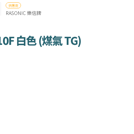
供應商
RASONIC 樂信牌
F 白色 (煤氣 TG)