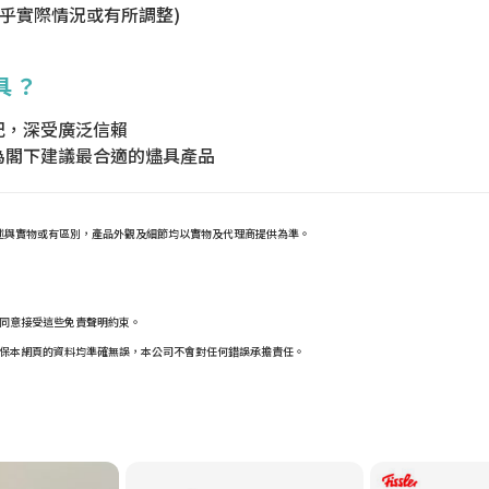
視乎實際情況或有所調整)
具？
紀，深受廣泛信賴
)為閣下建議最合適的燼具產品
及描述與實物或有區別，產品外觀及細節均以實物及代理商提供為準。
同意接受這些免責聲明約束。
保本網頁的資料均準確無誤，本公司不會對任何錯誤承擔責任。