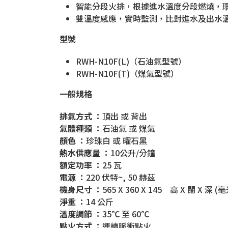
智能分段火排，根據進水溫度分段燃燒，
雙溫度感應，實時監測，比對進水及出水
型號
RWH-N10F(L)（石油氣型號）
RWH-N10F(T)（煤氣型號）
一般規格
排氣方式 ：
頂出 或 背出
氣體種類 ：
石油氣 或 煤氣
顏色 ：
珍珠白 或 曜石黑
熱水供應量 ：
10公升/分鐘
額定功率 ：
25 瓦
電源 ：
220 伏特~, 50 赫茲
機身尺寸 ：
565 X 360 X 145 高 X 闊 X 深 (
淨重 ：
14 公斤
溫度調節 ：
35℃ 至 60℃
點火方式 ：
連續脈衝點火