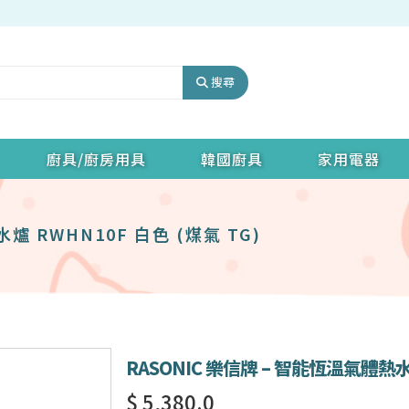
搜尋
廚具/廚房用具
韓國廚具
家用電器
爐 RWHN10F 白色 (煤氣 TG)
RASONIC 樂信牌 – 智能恆溫氣體熱水爐
$ 5,380.0