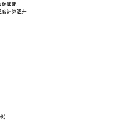
環保節能
溫度計算溫升
毫米)