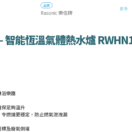
品牌
更多
Rasonic 樂信牌
 – 智能恆溫氣體熱水爐 RWHN10
淋浴樂趣
確保足夠溫升
，令燃燒更穩定，防止燃氣泄洩漏
超標及廢氣倒灌