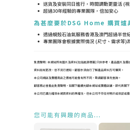
送貨及安裝同日進行，時間調動更靈活 (
超過30年經驗的專業團隊，倍加安心
為甚麼要於DSG Home 購買爐
透過蜆殼石油氣服務香港及澳門超過半世
專業團隊會根據實際情況 (尺寸、需求等
免責聲明 : 本網站所有圖片及資料(包括能源標籤)只供參考，產品圖片
資料如有更改，恕不另行通知。顧客亦須自行了解產品資料方可購買。
本公司網店及實體商店之價格可能會有所不同，敬請顧客事先查詢。
顧客務必查看此免責聲明，如閣下繼續光顧本網站或實體店舖，即代表閣下
本公司已盡力確保本網頁資料的準確性，但本公司不作任何明示或保証或擔
您可能有興趣的商品...