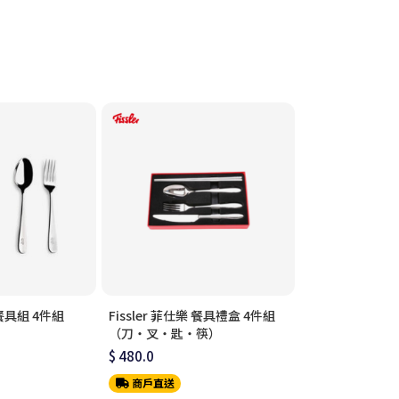
 餐具組 4件組
Fissler 菲仕樂 餐具禮盒 4件組
Fissler 菲仕樂
（刀・叉・匙・筷）
鏟
$ 480.0
$ 320.0
商戶直送
商戶直送