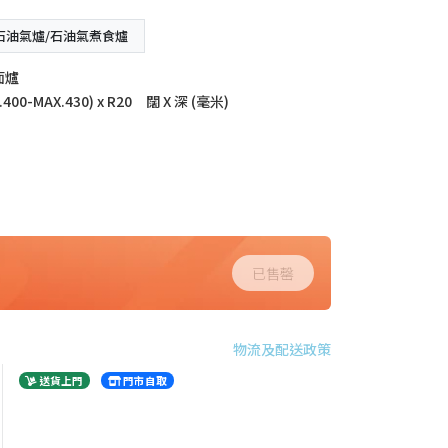
石油氣爐/石油氣煮食爐
面爐
400-MAX.430) x R20 闊 X 深 (毫米)
已售罄
物流及配送政策
送貨上門
門市自取