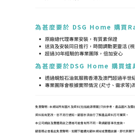
為甚麼要於 DSG Home 購買R
原廠總代理專業安裝，有質素保證
送貨及安裝同日進行，時間調動更靈活 (
超過30年經驗的專業團隊，倍加安心
為甚麼要於DSG Home 購買爐
透過蜆殼石油氣服務香港及澳門超過半世
專業團隊會根據實際情況 (尺寸、需求等
免責聲明 : 本網站所有圖片及資料(包括能源標籤)只供參考，產品圖片
資料如有更改，恕不另行通知。顧客亦須自行了解產品資料方可購買。
本公司網店及實體商店之價格可能會有所不同，敬請顧客事先查詢。
顧客務必查看此免責聲明，如閣下繼續光顧本網站或實體店舖，即代表閣下