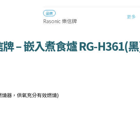
品牌
更多
Rasonic 樂信牌
信牌 – 嵌入煮食爐 RG-H361(黑)
氧燃燒器，供氧充分有效燃燒)