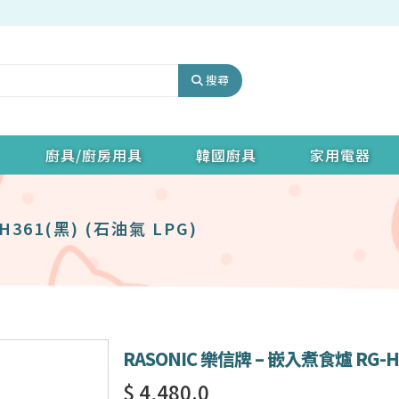
搜尋
廚具/廚房用具
韓國廚具
家用電器
H361(黑) (石油氣 LPG)
RASONIC 樂信牌 – 嵌入煮食爐 RG-H3
$ 4,480.0