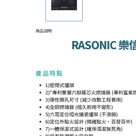
商品說明
RASONIC 樂
產品
特點
1)密閉式爐頭
2)*專利雙層六瓣蓮芯火燃燒器 (專利富
3)彈性開孔尺寸 (減少改動工程費用)
4)全銅燃燒器 (經久耐用不變形)
5)六耳定位啞光搪瓷爐架 (不滑鍋)
6)定位外點火設計 (精確點火，百發百中)
7)一體保潔式設計 (確保清潔無死角)
8)設有防漏熄火安全裝