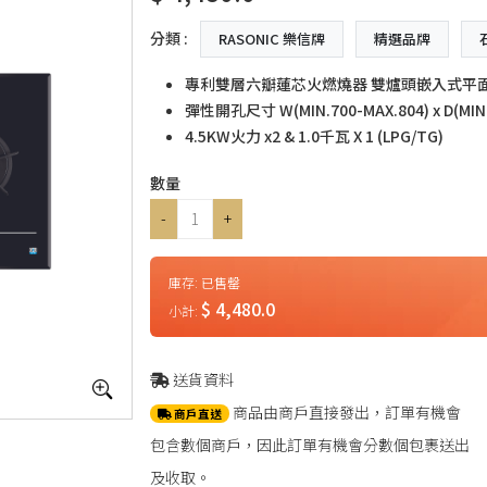
分類 :
RASONIC 樂信牌
精選品牌
專利雙層六瓣蓮芯火燃燒器 雙爐頭嵌入式平
彈性開孔尺寸 W(MIN.700-MAX.804) x D(MIN.
4.5KW火力 x2 & 1.0千瓦 X 1 (LPG/TG)
數量
-
+
庫存:
已售罄
$ 4,480.0
小計:
送貨資料
商品由商戶直接發出，訂單有機會
商戶直送
包含數個商戶，因此訂單有機會分數個包裹送出
及收取。