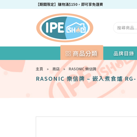
成為IPEshop會員，新會員即可獲得迎新$50購物優惠碼！
商品分類
品牌目錄
主頁
»
商店
»
RASONIC 樂信牌
RASONIC 樂信牌 – 嵌入煮食爐 RG-