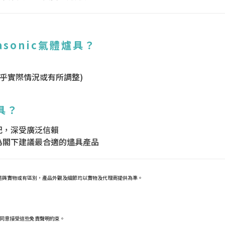
asonic氣體爐具？
視乎實際情況或有所調整)
具？
紀，深受廣泛信賴
)為閣下建議最合適的燼具產品
及描述與實物或有區別，產品外觀及細節均以實物及代理商提供為準。
同意接受這些免責聲明約束。