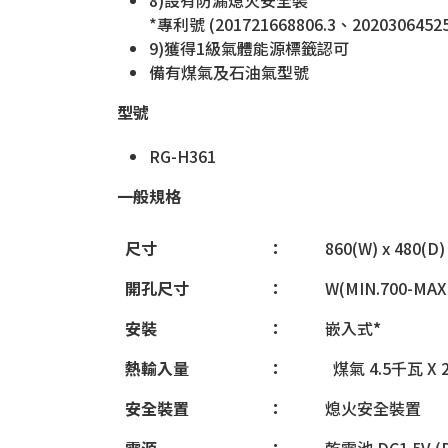
*專利號 (201721668806.3、20203064525
9)獲得1級氣體能源標籤認可
備有煤氣及石油氣型號
型號
RG-H361
一般規格
尺寸
：
860(W) x 480(D
開孔尺寸
：
W(MIN.700-MAX.
安裝
：
嵌入式
*
熱輸入量
：
煤氣 4.5千瓦 X 2
安全裝置
：
熄火安全裝置
電源
：
乾電池 DC1.5V (