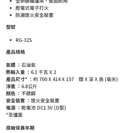
全新鑄鐵爐架，堅固耐用
壓電式電子打火
防漏熄火安全裝置
型號
RG-32S
產品規格
氣體 ：
石油氣
熱輸入量 ：
6.1 千瓦 X 2
產品尺寸* ：
約 700 X 414 X 157 闊 X 深 X 高 (毫米)
淨重 ：
6.8公斤
顏色 ：
不銹鋼
安全裝置 ：
熄火安全裝置
電源 ：
乾電池 DC1.5V (D型)
*至爐面
原廠保養年期