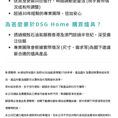
送貨及安裝同日進行，時間調動更靈活 (視乎實際情
況或有所調整)
超過30年經驗的專業團隊，倍加安心
為甚麼要於DSG Home 購買爐具？
透過蜆殼石油氣服務香港及澳門超過半世紀，深受廣
泛信賴
專業團隊會根據實際情況 (尺寸、需求等)為閣下建議
最合適的燼具產品
免責聲明 : 本網站所有圖片及資料(包括能源標籤)只供參考，產品圖片及描述與實物或有區
別，產品外觀及細節均以實物及代理商提供為準。
資料如有更改，恕不另行通知。顧客亦須自行了解產品資料方可購買。
本公司網店及實體商店之價格可能會有所不同，敬請顧客事先查詢。
顧客務必查看此免責聲明，如閣下繼續光顧本網站或實體店舖，即代表閣下同意接受這些免
責聲明約束。
本公司已盡力確保本網頁資料的準確性，但本公司不作任何明示或保証或擔保本網頁的資料