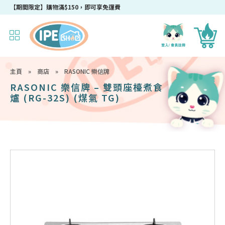
成為IPEshop會員，新會員即可獲得迎新$50購物優惠碼！
主頁
»
商店
»
RASONIC 樂信牌
RASONIC 樂信牌 – 雙頭座檯煮食
爐 (RG-32S) (煤氣 TG)