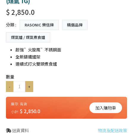
(煤氣 TG)
$ 2,850.0
分類 :
RASONIC 樂信牌
精選品牌
煤氣爐 / 煤氣煮食爐
超強”火旋風”不銹鋼面
全新鑄鐵爐架
連續式打火雙頭煮食爐
數量
-
+
庫存:
有貨
加入購物車
$ 2,850.0
小計:
送貨資料
物流及配送政策