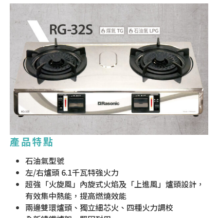
產品特點
石油氣型號
左/右爐頭 6.1千瓦特強火力
超強「火旋風」內旋式火焰及「上進風」爐頭設計，
有效集中熱能，提高燃燒效能
兩邊雙環爐頭、獨立細芯火、四種火力調校