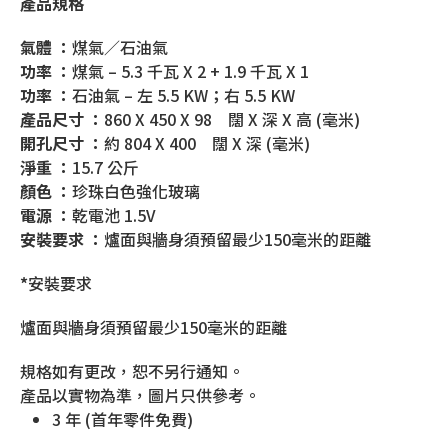
產品規格
氣體 ：
煤氣／石油氣
功率 ：
煤氣 – 5.3 千瓦 X 2 + 1.9 千瓦 X 1
功率 ：
石油氣 – 左 5.5 KW；右 5.5 KW
產品尺寸 ：
860 X 450 X 98 闊 X 深 X 高 (毫米)
開孔尺寸 ：
約 804 X 400 闊 X 深 (毫米)
淨重 ：
15.7 公斤
顏色 ：
珍珠白色強化玻璃
電源 ：
乾電池 1.5V
安裝要求 ：
爐面與牆身須預留最少150毫米的距離
*
安裝要求
爐面與牆身須預留最少150毫米的距離
規格如有更改，恕不另行通知。
產品以實物為準，圖片只供參考。
3 年 (首年零件免費)