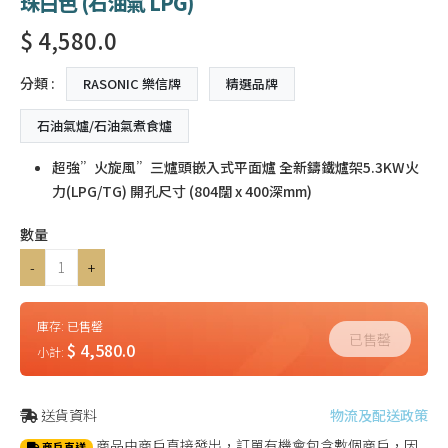
珠白色 (石油氣 LPG)
$ 4,580.0
分類 :
RASONIC 樂信牌
精選品牌
石油氣爐/石油氣煮食爐
超強”火旋風”三爐頭嵌入式平面爐 全新鑄鐵爐架5.3KW火
力(LPG/TG) 開孔尺寸 (804闊 x 400深mm)
數量
-
+
庫存:
已售罄
已售罄
$ 4,580.0
小計:
送貨資料
物流及配送政策
商品由商戶直接發出，訂單有機會包含數個商戶，因
商戶直送