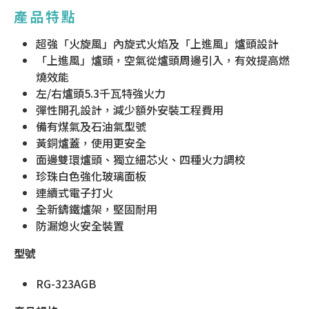
產品
特點
超強「火旋風」內旋式火焰及「上進風」爐頭設計
「上進風」爐頭，空氣從爐頭周邊引入，有效提高燃
燒效能
左/右爐頭5.3千瓦特強火力
彈性開孔設計，減少額外安裝工程費用
備有煤氣及石油氣型號
黃銅爐蓋，使用更安全
面邊雙環爐頭、獨立細芯火、四種火力調校
珍珠白色強化玻璃面板
連續式電子打火
全新鑄鐵爐架，堅固耐用
防漏熄火安全裝置
型號
RG-323AGB