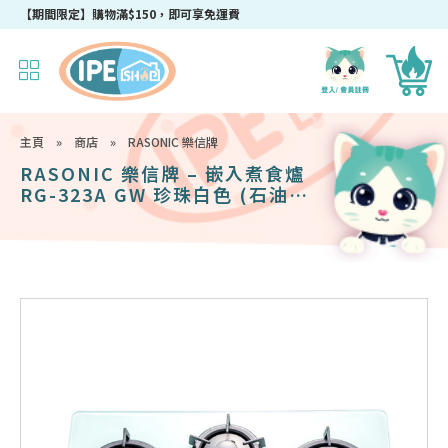
成為IPEshop會員，新會員即可獲得迎新$50購物優惠碼！
主頁
»
商店
»
RASONIC 樂信牌
RASONIC 樂信牌 – 嵌入煮食爐
RG-323A GW 珍珠白色 (石油氣
LPG)