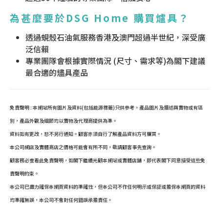
為甚麼要於DSG Home 購買爐具？
透過蜆殼石油氣服務香港及澳門超過半世紀，深受廣
泛信賴
專業團隊會根據實際情況 (尺寸、需求等)為閣下建議
最合適的燼具產品
免責聲明 : 本網站所有圖片及資料(包括能源標籤)只供參考，產品圖片及描述與實物或有區
別，產品外觀及細節均以實物及代理商提供為準。
資料如有更改，恕不另行通知。顧客亦須自行了解產品資料方可購買。
本公司網店及實體商店之價格可能會有所不同，敬請顧客事先查詢。
顧客務必查看此免責聲明，如閣下繼續光顧本網站或實體店舖，即代表閣下同意接受這些免
責聲明約束。
本公司已盡力確保本網頁資料的準確性，但本公司不作任何明示或保証或擔保本網頁的資料
均準確無誤，本公司不會對任何錯誤承擔責任。