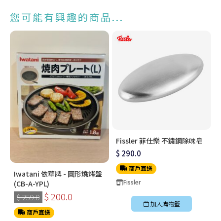
您可能有興趣的商品...
Fissler 菲仕樂 不鏽鋼除味皂
$ 290.0
商戶直送
Iwatani 依華牌 - 圓形燒烤盤
Fissler
(CB-A-YPL)
$ 200.0
$ 259.0
加入購物籃
商戶直送