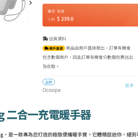
庫存:
有貨
$ 239.0
小計:
送貨資料
商品由商戶直接發出，訂單有機會
商戶直送
包含數個商戶，因此訂單有機會分數個包裹送出
及收取。
品牌
更多
Ocoopa
oung 二合一充電暖手器
4 Young，是一款專為您打造的極致便攜暖手寶。它體積超迷你