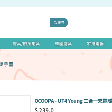
搜尋
廚具/廚房用具
韓國廚具
家用電器
電暖手器
OCOOPA - UT4 Young 二合一充電
$ 239.0