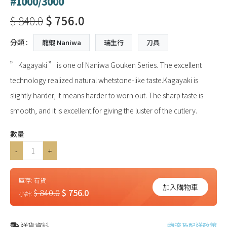
#1000/3000
$ 840.0
$ 756.0
分類 :
龍蝦 Naniwa
瑞生行
刀具
” Kagayaki ” is one of Naniwa Gouken Series. The excellent
technology realized natural whetstone-like taste.Kagayaki is
slightly harder, it means harder to worn out. The sharp taste is
smooth, and it is excellent for giving the luster of the cutlery.
數量
-
+
庫存:
有貨
加入購物車
$ 840.0
$ 756.0
小計:
送貨資料
物流及配送政策