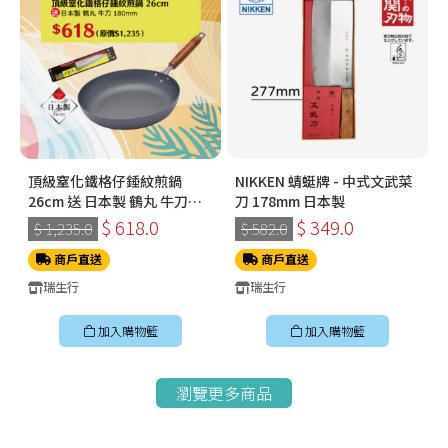
頂級窒化鐵格仔錘紋煎鍋
NIKKEN 蜻蜓牌 - 中式文武菜
26cm 送 日本製 鶴丸 牛刀
刀 178mm 日本製
180mm
$ 618.0
$ 349.0
$ 1,235.0
$ 582.0
商戶直送
商戶直送
瑞生行
瑞生行
加入購物籃
加入購物籃
瀏覽更多商品