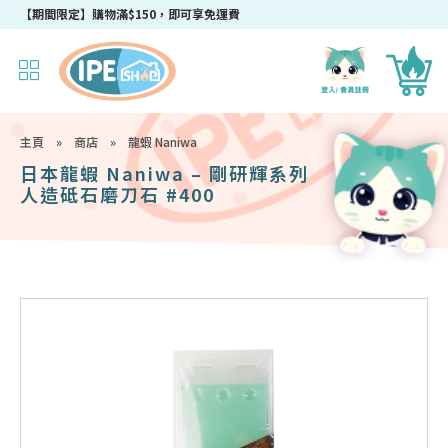
【期間限定】購物滿$150，即可享免運費
主頁
»
商店
»
龍蝦 Naniwa
日本龍蝦 Naniwa – 剛研輝系列
人造砥石磨刀石 #400