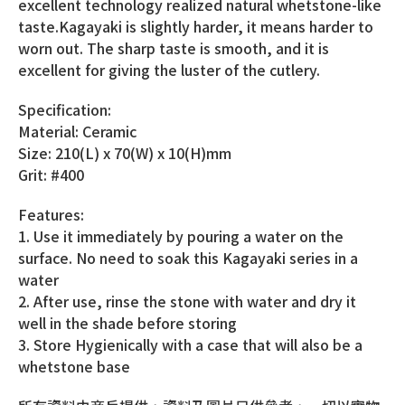
excellent technology realized natural whetstone-like
taste.Kagayaki is slightly harder, it means harder to
worn out. The sharp taste is smooth, and it is
excellent for giving the luster of the cutlery.
Specification:
Material: Ceramic
Size: 210(L) x 70(W) x 10(H)mm
Grit: #400
Features:
1. Use it immediately by pouring a water on the
surface. No need to soak this Kagayaki series in a
water
2. After use, rinse the stone with water and dry it
well in the shade before storing
3. Store Hygienically with a case that will also be a
whetstone base