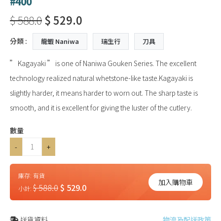
#400
$ 588.0
$ 529.0
分類 :
龍蝦 Naniwa
瑞生行
刀具
” Kagayaki ” is one of Naniwa Gouken Series. The excellent
technology realized natural whetstone-like taste.Kagayaki is
slightly harder, it means harder to worn out. The sharp taste is
smooth, and it is excellent for giving the luster of the cutlery.
數量
-
+
庫存:
有貨
加入購物車
$ 588.0
$ 529.0
小計:
送貨資料
物流及配送政策