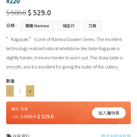
#220
$ 588.0
$ 529.0
分類 :
龍蝦 Naniwa
瑞生行
刀具
” Kagayaki ” is one of Naniwa Gouken Series. The excellent
technology realized natural whetstone-like taste.Kagayaki is
slightly harder, it means harder to worn out. The sharp taste is
smooth, and it is excellent for giving the luster of the cutlery.
數量
-
+
庫存:
有貨
加入購物車
$ 588.0
$ 529.0
小計:
送貨資料
物流及配送政策