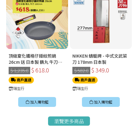
頂級窒化鐵格仔錘紋煎鍋
NIKKEN 蜻蜓牌 - 中式文武菜
26cm 送 日本製 鶴丸 牛刀
刀 178mm 日本製
180mm
$ 618.0
$ 349.0
$ 1,235.0
$ 582.0
商戶直送
商戶直送
瑞生行
瑞生行
加入購物籃
加入購物籃
瀏覽更多商品