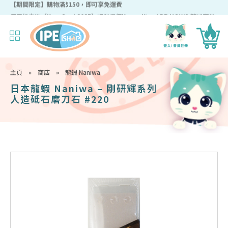
【期間限定】購物滿$150，即可享免運費
主頁
»
商店
»
龍蝦 Naniwa
日本龍蝦 Naniwa – 剛研輝系列
人造砥石磨刀石 #220