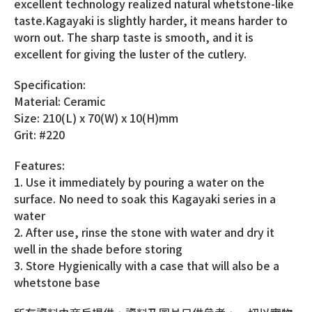
excellent technology realized natural whetstone-like
taste.Kagayaki is slightly harder, it means harder to
worn out. The sharp taste is smooth, and it is
excellent for giving the luster of the cutlery.
Specification:
Material: Ceramic
Size: 210(L) x 70(W) x 10(H)mm
Grit: #220
Features:
1. Use it immediately by pouring a water on the
surface. No need to soak this Kagayaki series in a
water
2. After use, rinse the stone with water and dry it
well in the shade before storing
3. Store Hygienically with a case that will also be a
whetstone base