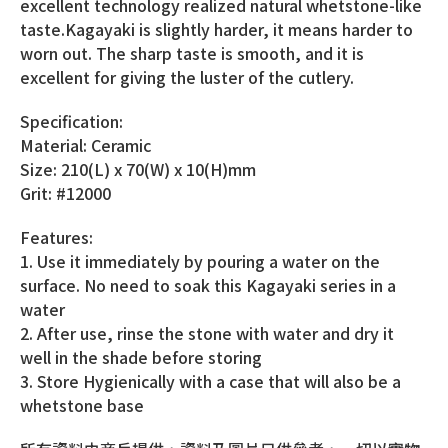
excellent technology realized natural whetstone-like
taste.Kagayaki is slightly harder, it means harder to
worn out. The sharp taste is smooth, and it is
excellent for giving the luster of the cutlery.
Specification:
Material: Ceramic
Size: 210(L) x 70(W) x 10(H)mm
Grit: #12000
Features:
1. Use it immediately by pouring a water on the
surface. No need to soak this Kagayaki series in a
water
2. After use, rinse the stone with water and dry it
well in the shade before storing
3. Store Hygienically with a case that will also be a
whetstone base