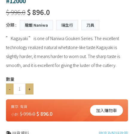
#12000
$ 996.0
$ 896.0
分類 :
龍蝦 Naniwa
瑞生行
刀具
” Kagayaki ” is one of Naniwa Gouken Series. The excellent
technology realized natural whetstone-like taste.Kagayaki is
slightly harder, it means harder to worn out. The sharp taste is
smooth, and it is excellent for giving the luster of the cutlery.
數量
-
+
庫存:
有貨
加入購物車
$ 996.0
$ 896.0
小計:
送貨資料
物流及配送政策