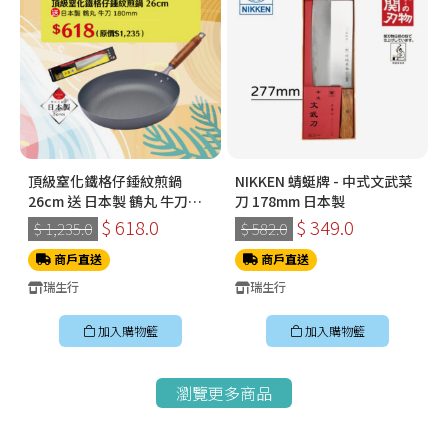
頂級窒化鐵格仔錘紋煎鍋
NIKKEN 蜻蜓牌 - 中式文武菜
26cm 送 日本製 鶴丸 牛刀
刀 178mm 日本製
180mm
$ 618.0
$ 349.0
$ 1,235.0
$ 582.0
商戶直送
商戶直送
瑞生行
瑞生行
加入購物籃
加入購物籃
瀏覽更多商品