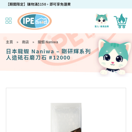
【期間限定】購物滿$150，即可享免運費
主頁
»
商店
»
龍蝦 Naniwa
日本龍蝦 Naniwa – 剛研輝系列
人造砥石磨刀石 #12000