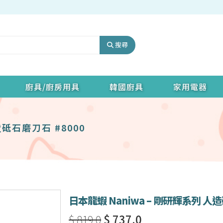
搜尋
廚具/廚房用具
韓國廚具
家用電器
造砥石磨刀石 #8000
日本龍蝦 Naniwa – 剛研輝系列 人造
$ 819.0
$ 737.0