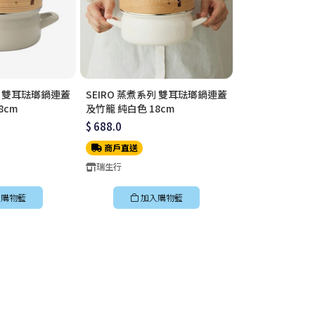
列 雙耳琺瑯鍋連蓋
SEIRO 蒸煮系列 雙耳琺瑯鍋連蓋
Fujihoro | Cot
8cm
及竹籠 純白色 18cm
柄附蓋琺瑯平底鍋
$ 688.0
$ 619.0
商戶直送
商戶直送
瑞生行
瑞生行
購物籃
加入購物籃
加入