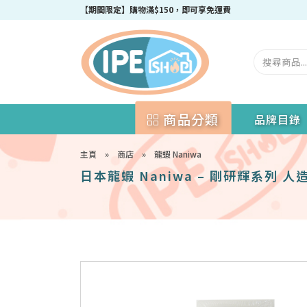
【期間限定】購物滿$150，即可享免運費
商品分類
品牌目錄
主頁
»
商店
»
龍蝦 Naniwa
日本龍蝦 Naniwa – 剛研輝系列 人