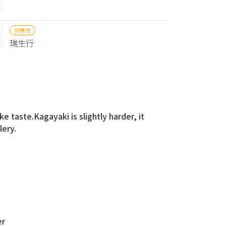
供應商
瑞生行
 taste.Kagayaki is slightly harder, it
lery.
er