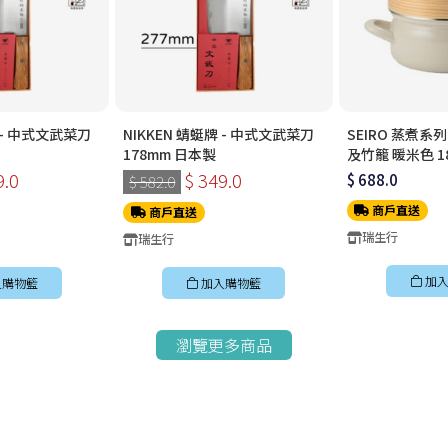
牌 - 中式文武菜刀
NIKKEN 蜻蜓牌 - 中式文武菜刀
SEIRO 蒸煮系
178mm 日本製
及竹籠 暖米色 1
9.0
$ 349.0
$ 688.0
$ 582.0
商戶直送
商戶直送
瑞生行
瑞生行
加入
入購物籃
加入購物籃
瀏覽更多商品