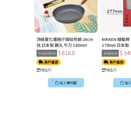
頂級窒化鐵格仔錘紋煎鍋 26cm
NIKKEN 蜻蜓
送 日本製 鶴丸 牛刀 180mm
178mm 日本製
$ 618.0
$ 34
$ 1,235.0
$ 582.0
商戶直送
商戶直送
瑞生行
瑞生行
加入購物籃
加