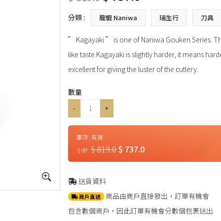
分類 :
龍蝦 Naniwa
瑞生行
刀具
” Kagayaki ” is one of Naniwa Gouken Series. The
like taste.Kagayaki is slightly harder, it means har
excellent for giving the luster of the cutlery.
數量
-
+
庫存:
有貨
$ 819.0
$ 737.0
小計:
送貨資料
商品由商戶直接發出，訂單有機會
商戶直送
包含數個商戶，因此訂單有機會分數個包裹送出