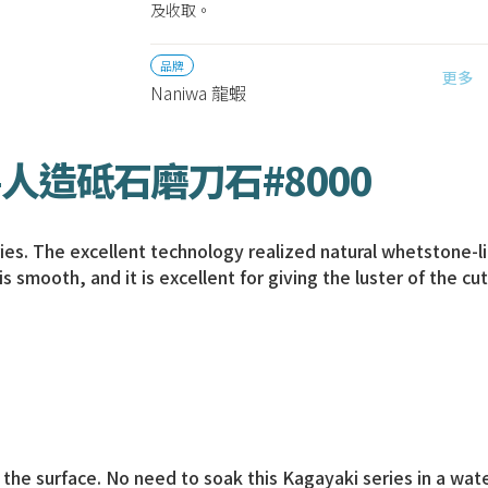
及收取。
品牌
更多
Naniwa 龍蝦
人造砥石磨刀石#8000
. The excellent technology realized natural whetstone-like
 smooth, and it is excellent for giving the luster of the cut
 the surface. No need to soak this Kagayaki series in a wat