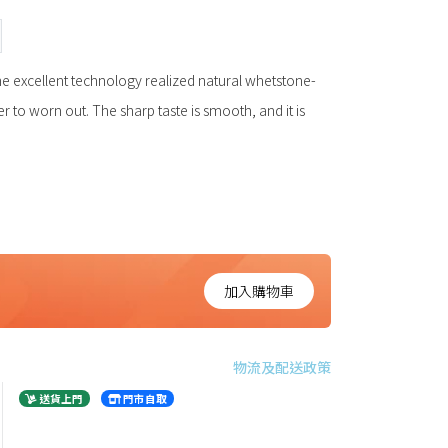
 excellent technology realized natural whetstone-
der to worn out. The sharp taste is smooth, and it is
加入購物車
物流及配送政策
送貨上門
門市自取