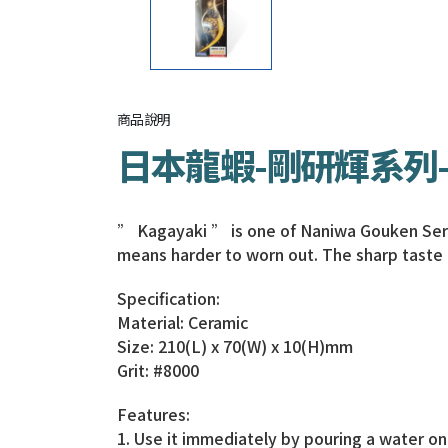
商品說明
日本龍蝦-剛研輝系列-
” Kagayaki ” is one of Naniwa Gouken Series
means harder to worn out. The sharp taste is
Specification:
Material: Ceramic
Size: 210(L) x 70(W) x 10(H)mm
Grit: #8000
Features:
1. Use it immediately by pouring a water on