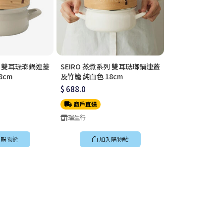
列 雙耳琺瑯鍋連蓋
SEIRO 蒸煮系列 雙耳琺瑯鍋連蓋
Fujihoro | Cot
8cm
及竹籠 純白色 18cm
柄附蓋琺瑯平底鍋
$ 688.0
$ 619.0
商戶直送
商戶直送
瑞生行
瑞生行
購物籃
加入購物籃
加入