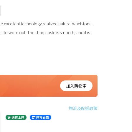
 excellent technology realized natural whetstone-
der to worn out. The sharp taste is smooth, and it is
加入購物車
物流及配送政策
送貨上門
門市自取