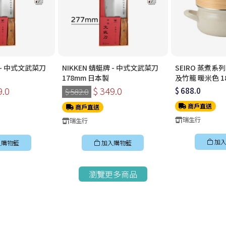
牌 - 中式文武菜刀
NIKKEN 蜻蜓牌 - 中式文武菜刀
SEIRO 蒸煮系
178mm 日本製
及竹籠 暖米色 1
9.0
$ 349.0
$ 688.0
$ 582.0
商戶直送
商戶直送
瑞生行
瑞生行
加入
入購物籃
加入購物籃
瀏覽更多商品