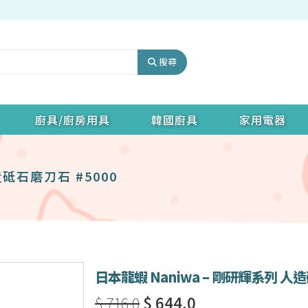
搜尋
廚具/廚房用具
韓國廚具
家用電器
造砥石磨刀石 #5000
日本龍蝦 Naniwa – 剛研輝系列 人造
$ 716.0
$ 644.0