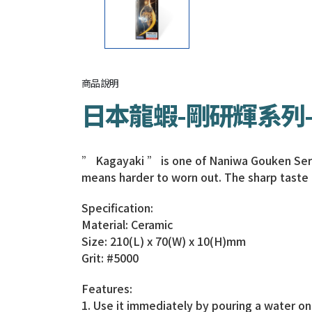
商品說明
日本龍蝦-剛研輝系列-
” Kagayaki ” is one of Naniwa Gouken Series
means harder to worn out. The sharp taste is
Specification:
Material: Ceramic
Size: 210(L) x 70(W) x 10(H)mm
Grit: #5000
Features:
1. Use it immediately by pouring a water on