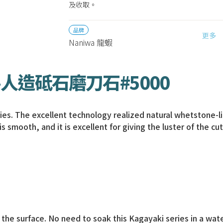
及收取。
品牌
更多
Naniwa 龍蝦
人造砥石磨刀石#5000
. The excellent technology realized natural whetstone-like
 smooth, and it is excellent for giving the luster of the cut
 the surface. No need to soak this Kagayaki series in a wat