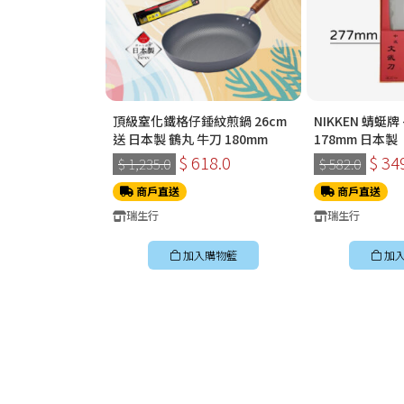
頂級窒化鐵格仔錘紋煎鍋 26cm
NIKKEN 蜻蜓
送 日本製 鶴丸 牛刀 180mm
178mm 日本製
$ 618.0
$ 34
$ 1,235.0
$ 582.0
商戶直送
商戶直送
瑞生行
瑞生行
加入購物籃
加