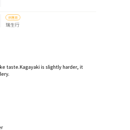
供應商
瑞生行
 taste.Kagayaki is slightly harder, it
lery.
er