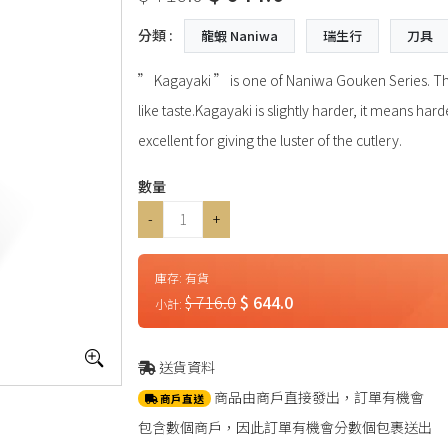
分類 :
龍蝦 Naniwa
瑞生行
刀具
” Kagayaki ” is one of Naniwa Gouken Series. The
like taste.Kagayaki is slightly harder, it means har
excellent for giving the luster of the cutlery.
數量
-
+
庫存:
有貨
$ 716.0
$ 644.0
小計:
送貨資料
商品由商戶直接發出，訂單有機會
商戶直送
包含數個商戶，因此訂單有機會分數個包裹送出