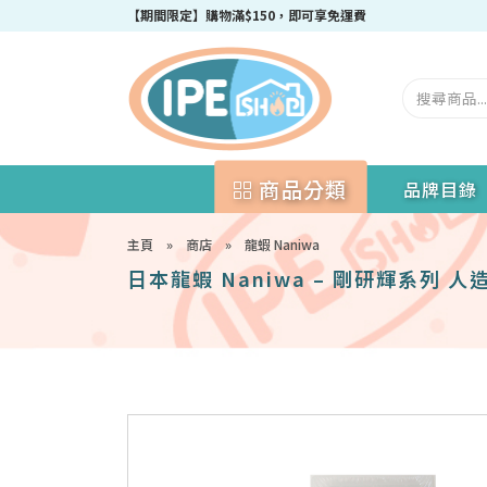
【期間限定】購物滿$150，即可享免運費
商品分類
品牌目錄
主頁
»
商店
»
龍蝦 Naniwa
日本龍蝦 Naniwa – 剛研輝系列 人