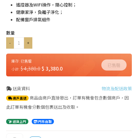
遙控器及WIFI操作，隨心控制；
健康潔淨，負離子淨化；
配備窗戶排氣組件
數量
-
+
庫存:
已售罄
已售罄
$ 4,380.0
$ 3,380.0
小計:
送貨資料
物流及配送政策
商品由商戶直接發出，訂單有機會包含數個商戶，因
商戶直送
此訂單有機會分數個包裹送出及收取。
送貨上門
門市自取