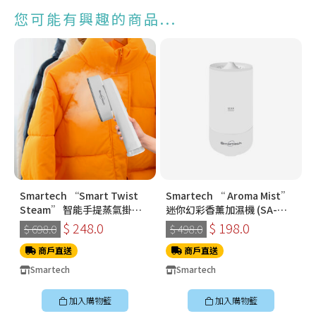
您可能有興趣的商品...
Smartech “Smart Twist
Smartech “ Aroma Mist”
Steam” 智能手提蒸氣掛燙
迷你幻彩香薰加濕機 (SA-
機 (SS-8108)
8009)
$ 248.0
$ 198.0
$ 698.0
$ 498.0
商戶直送
商戶直送
Smartech
Smartech
加入購物籃
加入購物籃