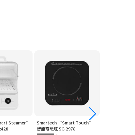
art Steamer”
Smartech “Smart Touch”
Smartech “Mu
428
智能電磁爐 SC-2978
高速煲 SC-2069