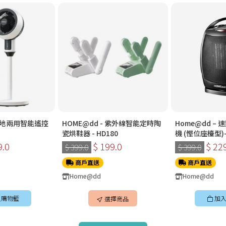
 檯地兩用智能遙控
HOME@dd - 紫外線智能定時陶
Home@dd –
瓷烘鞋器 - HD180
機 (慳位座檯型)-
HH1500
9.0
$ 199.0
$ 22
$ 399.0
$ 399.0
商戶直送
商戶直送
Home@dd
Home@dd
入購物籃
加入
選擇商品