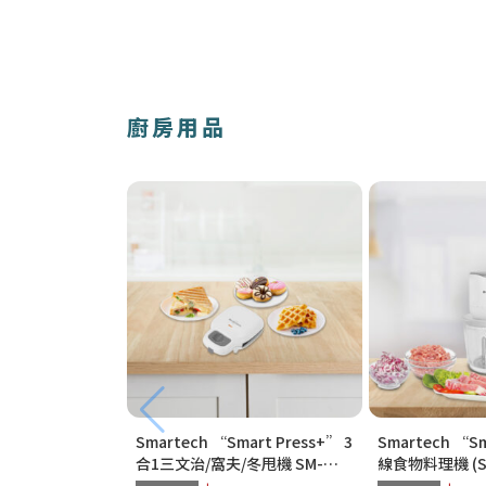
廚房用品
Smartech “Smart Press+” 3
Smartech “S
合1三文治/窩夫/冬甩機 SM-
線食物料理機 (SC
2228