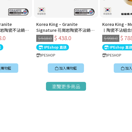
ranite
Korea King – Granite
Korea King -
 花崗岩陶瓷不沾鍋〡
Signature 花崗岩陶瓷不沾鍋〡
〡陶瓷不沾組合
〡經典炭黑色〡韓
30cm深炒鍋 〡經典炭黑色〡韓
8.0
$ 438.0
$ 78
$ 518.0
$ 998.0
國製易潔鑊
送
IPEshop 直送
IPEshop 直
IPESHOP
IPESHOP
入購物籃
加入購物籃
加入
瀏覽更多商品