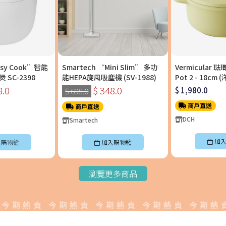
asy Cook”智能
Smartech “Mini Slim” 多功
Vermicular 
SC-2398
能HEPA旋風吸塵機 (SV-1988)
Pot 2 - 18c
料理鍋〡OP2R18
8.0
$ 348.0
$ 1,980.0
$ 698.0
商戶直送
商戶直送
DCH
Smartech
加入
入購物籃
加入購物籃
瀏覽更多商品
期熱賣 今期熱賣 今期熱賣 今期熱賣 今期熱賣今