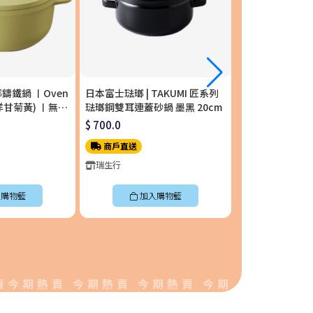
琺瑯鑄鐵鍋 〡Oven
日本富士琺瑯 | TAKUMI 匠系列
日本富士琺瑯 | T
m (洋甘菊黃) 〡無水
琺瑯鋼雙耳連蓋砂鍋 墨黑 20cm
單柄附蓋琺瑯平底
S-YL
$ 700.0
$ 658.0
商戶直送
商戶直送
瑞生行
瑞生行
購物籃
加入購物籃
加入
期熱賣 今期熱賣 今期熱賣 今期熱賣 今期熱賣 