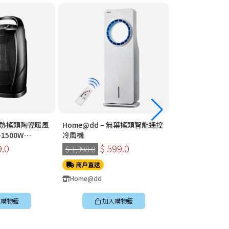
 速熱搖頭陶瓷暖風
Home@dd – 無葉搖頭智能遙控
Home@dd – 360°全方位智能遙
1500W
冷風機
控循環扇 (座檯款
9.0
$ 599.0
$ 399
$ 1,398.0
$ 898.0
商戶直送
商戶直送
Home@dd
Home@dd
購物籃
加入購物籃
加入