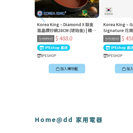
Korea King – Diamond X 鈦金
Korea King – G
盾晶鑽炒鍋28CM (琥珀金) | 韓國
Signature
製易潔鑊 (連蓋)
32cm深炒鍋 
$ 488.0
$ 45
$ 699.0
$ 538.0
國製易潔鑊
IPEshop 直送
IPEshop 直
IPESHOP
IPESHOP
加入購物籃
加
Home@dd 家用電器