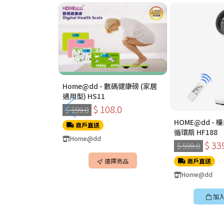
Home@dd - 數碼健康磅 (家居
通用型) HS11
$ 108.0
$ 159.0
HOME@dd -
商戶直送
循環扇 HF188
Home@dd
$ 33
$ 599.0
選擇商品
商戶直送
Home@dd
加