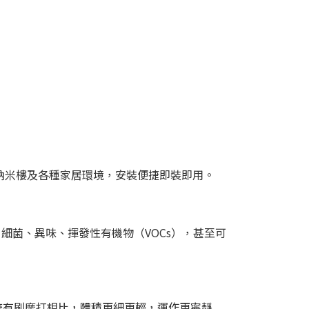
納米樓及各種家居環境，安裝便捷即裝即用。
細菌、異味、揮發性有機物（VOCs），甚至可
動，與傳統有刷摩打相比，體積更細更輕，運作更寧靜