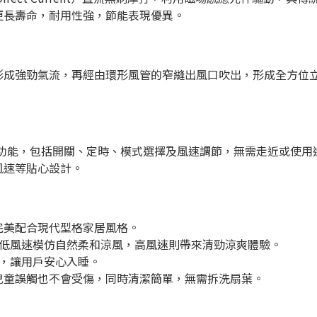
更長壽命，耐用性強，節能表現優異。
形成強勁氣流，再經由環形風管的窄縫出風口吹出，形成全方位
所有功能，包括開關、定時、模式選擇及風速調節，無需走近或使用
風速等貼心設計。
完美配合現代型格家居風格。
，低風速模仿自然柔和涼風，高風速則帶來清勁涼爽體驗。
間，讓用戶安心入睡。
兒童誤觸也不會受傷，同時清潔簡單，無需拆洗扇葉。