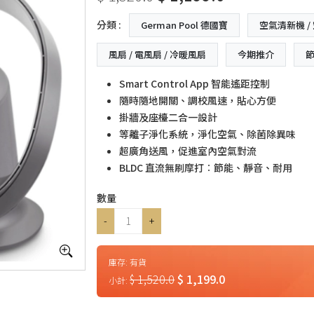
分類 :
German Pool 德國寶
空氣清新機 /
風扇 / 電風扇 / 冷暖風扇
今期推介
Smart Control App 智能遙距控制
隨時隨地開關、調校風速，貼心方便
掛牆及座檯二合一設計
等離子淨化系統，淨化空氣、除菌除異味
超廣角送風，促進室內空氣對流
BLDC 直流無刷摩打︰節能、靜音、耐用
數量
-
+
庫存:
有貨
$ 1,520.0
$ 1,199.0
小計: