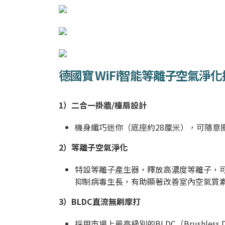
德國寶 WiFi智能等離子空氣淨化掛
1）
二合一掛牆/檯扇設計
機身纖巧迷你（底座約28厘米），可隨
2）
等離子空氣淨化
特設等離子產生器，釋放高濃度等離子，可
抑制病毒生長，有助顯著改善室內空氣質
3）
BLDC直流無刷摩打
採用市場上最高級別的BLDC（Brushle