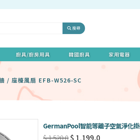
搜尋
廚具/廚房用具
韓國廚具
家用電器
/ 座檯風扇 EFB-W526-SC
GermanPool智能等離子空氣淨化掛牆 
$ 1,520.0
$ 1,199.0