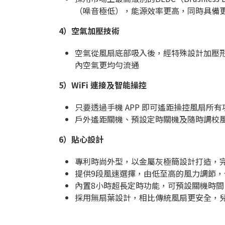
（噪音極低），能源效率更高，同時具備
4）
空氣加壓技術
空氣從風扇底部吸入後，經特殊設計加壓
內空氣更均勻流通
5）
WiFi 連接及智能操控
只要透過手機 APP 即可遙距操控風扇
戶外遙距關機、預設定時關機及隨時調校
6）
貼心設計
專利時尚外型，以金屬灰極簡設計打造，
提供9段風速選擇，由低至高的風力調節
內置8小時超長定時功能，可預設關機時
採用無扇葉設計，相比傳統風扇更安全，