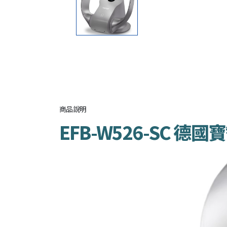
商品說明
EFB-W526-SC 
視
訊
播
放
器