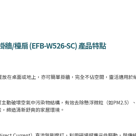
牆/檯扇 (
EFB-W526-SC
)
產品特點
意擺放在桌面或地上，亦可簡單掛牆，完全不佔空間，靈活適用於
主動破壞空氣中污染物結構，有效去除懸浮微粒（如PM2.5）、
素，締造清新舒爽的家居環境。
ss Direct Current）直流無刷摩打，利用磁場感應元件驅