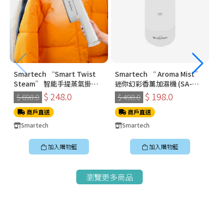
Smartech “Smart Twist
Smartech “ Aroma Mist”
Steam” 智能手提蒸氣掛燙
迷你幻彩香薰加濕機 (SA-
機 (SS-8108)
8009)
$ 248.0
$ 198.0
$ 698.0
$ 498.0
商戶直送
商戶直送
Smartech
Smartech
加入購物籃
加入購物籃
瀏覽更多商品