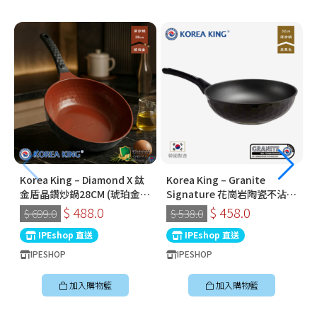
Korea King – Diamond X 鈦
Korea King – Granite
金盾晶鑽炒鍋28CM (琥珀金) |
Signature 花崗岩陶瓷不沾鍋
韓國製易潔鑊 (連蓋)
〡32cm深炒鍋 〡經典炭黑色
$ 488.0
$ 458.0
$ 699.0
$ 538.0
〡韓國製易潔鑊
IPEshop 直送
IPEshop 直送
IPESHOP
IPESHOP
加入購物籃
加入購物籃