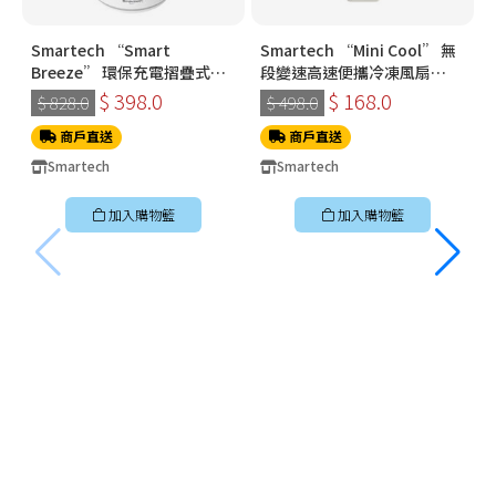
Smartech “Smart
Smartech “Mini Cool” 無
Breeze” 環保充電摺疊式伸
段變速高速便攜冷凍風扇
縮搖擺風扇 SF8918
SG3718
$ 398.0
$ 168.0
$ 828.0
$ 498.0
商戶直送
商戶直送
Smartech
Smartech
加入購物籃
加入購物籃