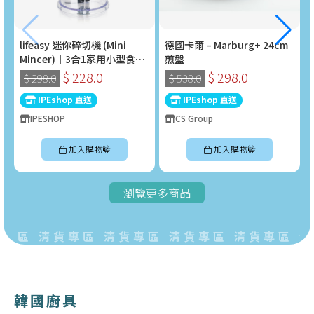
lifeasy 迷你碎切機 (Mini
德國卡爾 – Marburg+ 24cm
Mincer)｜3合1家用小型食物
煎盤
處理器 (400W)
$ 228.0
$ 298.0
$ 298.0
$ 538.0
IPEshop 直送
IPEshop 直送
IPESHOP
CS Group
加入購物籃
加入購物籃
瀏覽更多商品
專區 清貨專區 清貨專區 清貨專區 清貨專區 清
韓國廚具