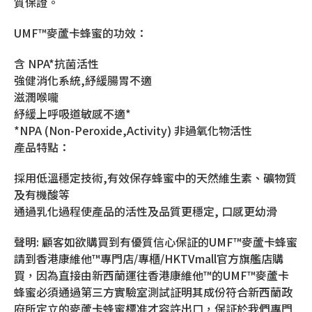
質保證。
UMF™麥蘆卡蜂蜜的功效：
含 NPA*抗菌活性
強健消化系統,紓緩腸胃不適
滋潤喉嚨
紓緩上呼吸道敏感不適*
*NPA (Non-Peroxide,Activity) 非過氧化物活性
產品特點：
採用低溫穩定技術,有效保存蜂蜜中的天然維生素、礦物質
及有機酸等
通過乳化過程使產品的活性及品質更穩定, 口感更幼滑
聲明: 顧客如欲購買到有優質信心保証的UMF™麥蘆卡蜂蜜
請到香港康維他™專門店/專櫃/HKTVmall官方旗艦店購
買，因為直接由新西蘭運往香港康維他™的UMF™麥蘆卡
蜂蜜必須通過第三方實驗室測試証明其成份符合新西蘭政
府所定立的麥蘆卡蜂蜜標准才容許出口，保証於我們專門