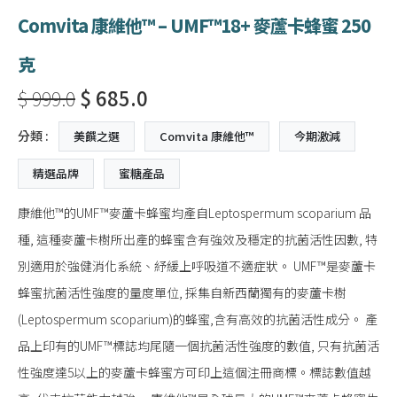
Comvita 康維他™ – UMF™18+ 麥蘆卡蜂蜜 250
克
$ 999.0
$ 685.0
分類 :
美饌之選
Comvita 康維他™
今期激減
精選品牌
蜜糖產品
康維他™的UMF™麥蘆卡蜂蜜均產自Leptospermum scoparium 品
種, 這種麥蘆卡樹所出產的蜂蜜含有強效及穩定的抗菌活性因數, 特
別適用於強健消化系統、紓緩上呼吸道不適症狀。 UMF™是麥蘆卡
蜂蜜抗菌活性強度的量度單位, 採集自新西蘭獨有的麥蘆卡樹
(Leptospermum scoparium)的蜂蜜,含有高效的抗菌活性成分。 產
品上印有的UMF™標誌均尾隨一個抗菌活性強度的數值, 只有抗菌活
性強度達5以上的麥蘆卡蜂蜜方可印上這個注冊商標。標誌數值越