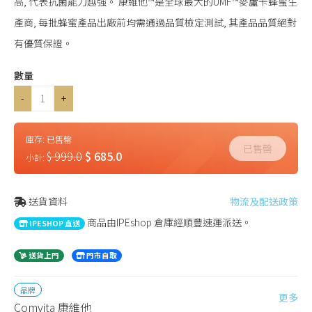
高, 代表抗菌能力越強。 康維他™是全球最大的UMF™麥蘆卡蜂蜜生
產商, 每批蜂蜜產品出廠前均需通過品質檢定測試, 其產品品質絕對
有優質保證。
數量
-
+
庫存:
已售罄
已售罄
$ 999.0
$ 685.0
小計:
送貨資料
物流及配送政策
商品由IPEshop 倉庫經順豐速運派送。
IPESHOP 直送
送貨上門
門市自取
品牌
更多
Comvita 康維他