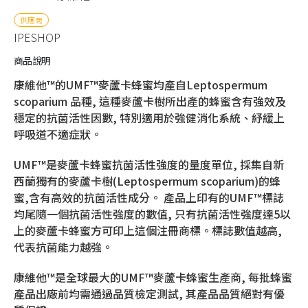
供應商
IPESHOP
商品說明
康維他™的UMF™麥蘆卡蜂蜜均產自Leptospermum
scoparium 品種, 這種麥蘆卡樹所出產的蜂蜜含有強效及
穩定的抗菌活性因數, 特別適用於強健消化系統、紓緩上
呼吸道不適症狀。
UMF™是麥蘆卡蜂蜜抗菌活性強度的量度單位, 採集自新
西蘭獨有的麥蘆卡樹(Leptospermum scoparium)的蜂
蜜,含有高效的抗菌活性成分。 產品上印有的UMF™標誌
均尾隨一個抗菌活性強度的數值, 只有抗菌活性強度達5以
上的麥蘆卡蜂蜜方可印上這個注冊商標。標誌數值越高,
代表抗菌能力越強。
康維他™是全球最大的UMF™麥蘆卡蜂蜜生產商, 每批蜂蜜
產品出廠前均需通過品質檢定測試, 其產品品質絕對有優