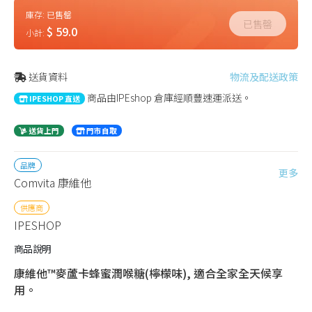
庫存:
已售罄
已售罄
$ 59.0
小計:
送貨資料
物流及配送政策
商品由IPEshop 倉庫經順豐速運派送。
IPESHOP 直送
送貨上門
門市自取
品牌
更多
Comvita 康維他
供應商
IPESHOP
商品說明
康維他™麥蘆卡蜂蜜潤喉糖(檸檬味), 適合全家全天候享
用。