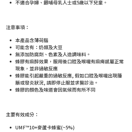
不適合孕婦、餵哺母乳人士或5歲以下兒童。
注意事項：
本產品含薄荷腦
可能含有：奶類及大豆
無添加防腐劑、色素及人造調味料。
蜂膠有麻醉效果，服用後口腔及喉嚨有麻痺感屬正常
現象，並非過敏反應
蜂膠能引起嚴重的過敏反應, 假如口腔及喉嚨出現腫
脹或發炎狀況, 請即停止服並求醫診治。
蜂膠的顏色及味道會因氣候而有所不同
主要有效成分：
UMF™10+麥蘆卡蜂蜜(~5%)