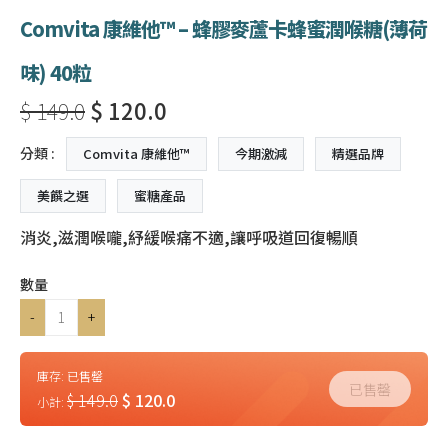
Comvita 康維他™ – 蜂膠麥蘆卡蜂蜜潤喉糖(薄荷
味) 40粒
$ 149.0
$ 120.0
分類 :
Comvita 康維他™
今期激減
精選品牌
美饌之選
蜜糖產品
消炎,滋潤喉嚨,紓緩喉痛不適,讓呼吸道回復暢順
數量
-
+
庫存:
已售罄
已售罄
$ 149.0
$ 120.0
小計: