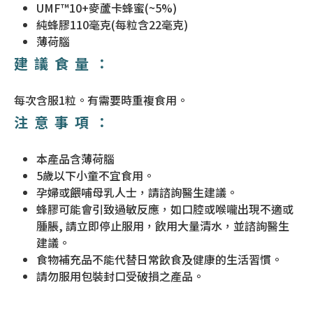
UMF™10+麥蘆卡蜂蜜(~5%)
純蜂膠110毫克(每粒含22毫克)
薄荷腦
建議食量：
每次含服1粒。有需要時重複食用。
注意事項：
本產品含薄荷腦
5歲以下小童不宜食用。
孕婦或餵哺母乳人士，請諮詢醫生建議。
蜂膠可能會引致過敏反應，如口腔或喉嚨出現不適或
腫脹, 請立即停止服用，飲用大量清水，並諮詢醫生
建議。
食物補充品不能代替日常飲食及健康的生活習慣。
請勿服用包裝封口受破損之產品。