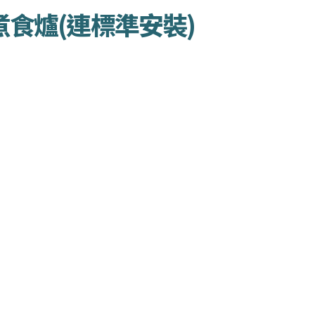
煮食爐(連標準安裝)