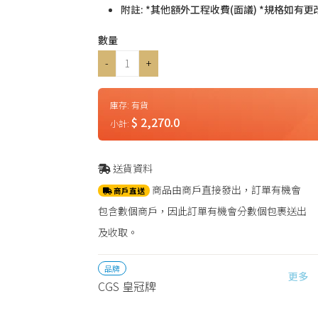
附註: *其他額外工程收費(面議) *規格如有
數量
-
+
庫存:
有貨
$ 2,270.0
小計:
送貨資料
商品由商戶直接發出，訂單有機會
商戶直送
包含數個商戶，因此訂單有機會分數個包裹送出
及收取。
品牌
更多
CGS 皇冠牌