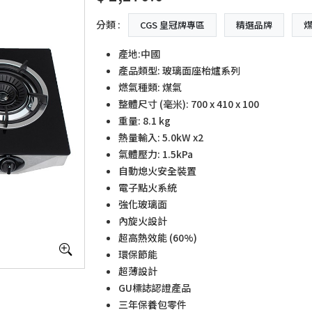
分類 :
CGS 皇冠牌專區
精選品牌
煤
產地:中國
產品類型: 玻璃面座枱爐系列
燃氣種類: 煤氣
整體尺寸 (毫米): 700 x 410 x 100
重量: 8.1 kg
熱量輸入: 5.0kW x2
氣體壓力: 1.5kPa
自動熄火安全裝置
電子點火系統
強化玻璃面
內旋火設計
超高熱效能 (60%)
環保節能
超薄設計
GU標誌認證產品
三年保養包零件