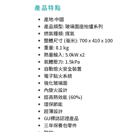
產品特點
產地:中國
產品類型: 玻璃面座枱爐系列
燃氣種類: 煤氣
整體尺寸 (毫米): 700 x 410 x 100
重量: 8.1 kg
熱量輸入: 5.0kW x2
氣體壓力: 1.5kPa
自動熄火安全裝置
電子點火系統
強化玻璃面
內旋火設計
超高熱效能 (60%)
環保節能
超薄設計
GU標誌認證產品
三年保養包零件