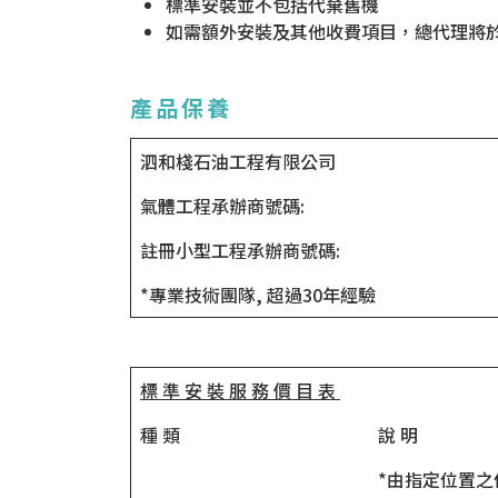
標準安裝並不包括代棄舊機
如需額外安裝及其他收費項目，總代理將
產品保養
泗和棧石油工程有限公司
氣體工程承辦商號碼:
註冊小型工程承辦商號碼:
*專業技術團隊, 超過30年經驗
標 準 安 裝 服 務 價 目 表
種 類
說 明
*由指定位置之