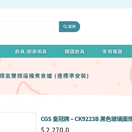
搜尋
廚具/廚房用具
韓國廚具
家用電器
玻璃面煤氣雙頭座檯煮食爐 (連標準安裝)
CGS 皇冠牌 – CK9223B 黑色玻
$ 2,270.0