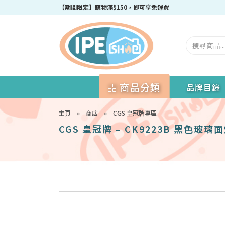
成為IPEshop會員，新會員即可獲得迎新$50購物優惠碼！
商品分類
品牌目錄
主頁
»
商店
»
CGS 皇冠牌專區
CGS 皇冠牌 – CK9223B 黑色