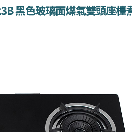
9223B 黑色玻璃面煤氣雙頭座檯