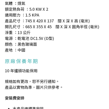
氣體 ：煤氣
額定熱負荷 ：5.0 KW X 2
適用壓力 ：1.5 KPA
產品尺寸 ：745 X 420 X 137 闊 X 深 X 高 (毫米)
開孔尺寸 ：665 X 355 X 45 闊 X 深 X 圓角半徑 (毫米)
淨重 ：13 公斤
電源 ：乾電池 DC1.5V (D型)
顏色 ：黑色玻璃面
產地 ：中國
原廠保養年期
10 年爐頭功能保用
規格如有更改，恕不另行通知。
產品以實物為準，圖片只供參考。
安裝費安排
本產品連標準安裝