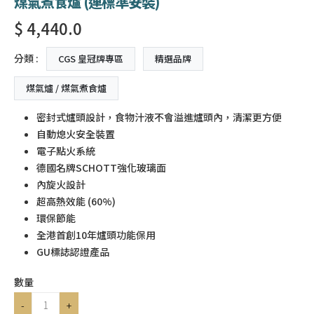
煤氣煮食爐 (連標準安裝)
$ 4,440.0
分類 :
CGS 皇冠牌專區
精選品牌
煤氣爐 / 煤氣煮食爐
密封式爐頭設計，食物汁液不會溢進爐頭內，清潔更方便
自動熄火安全裝置
電子點火系統
德國名牌SCHOTT強化玻璃面
內旋火設計
超高熱效能 (60%)
環保節能
全港首創10年爐頭功能保用
GU標誌認證產品
數量
-
+