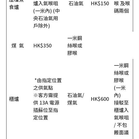
爐入氣喉咀
石油氣
HK$150
喉 及喉
食爐
(一米內) (中
碼兩個
央石油氣用
戶除外)
一米鋼
煤 氣
HK$350
絲喉或
膠喉
一米鋼
絲喉或
*由指定位置
膠喉
之供氣點
(一米
※客方需提
石油氣/
內)
櫃爐
HK$600
供 13A 電源
煤氣
接駁至
插蘇位至指
櫃爐入
定位置
氣喉咀
/ 不包
搬面議