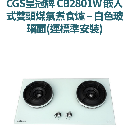
CGS皇冠牌 CB2801W 嵌入
式雙頭煤氣煮食爐 – 白色玻
璃面(連標準安裝)