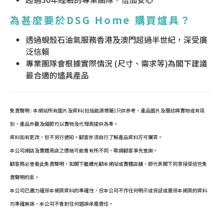
為甚麼要於DSG Home 購買爐具？
透過蜆殼石油氣服務香港及澳門超過半世紀，深受廣
泛信賴
專業團隊會根據實際情況 (尺寸、需求等)為閣下建議
最合適的燼具產品
免責聲明 : 本網站所有圖片及資料(包括能源標籤)只供參考，產品圖片及描述與實物或有區
別，產品外觀及細節均以實物及代理商提供為準。
資料如有更改，恕不另行通知。顧客亦須自行了解產品資料方可購買。
本公司網店及實體商店之價格可能會有所不同，敬請顧客事先查詢。
顧客務必查看此免責聲明，如閣下繼續光顧本網站或實體店舖，即代表閣下同意接受這些免
責聲明約束。
本公司已盡力確保本網頁資料的準確性，但本公司不作任何明示或保証或擔保本網頁的資料
均準確無誤，本公司不會對任何錯誤承擔責任。