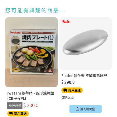
您可能有興趣的商品...
Fissler 菲仕樂 不鏽鋼除味皂
$ 290.0
商戶直送
Iwatani 依華牌 - 圓形燒烤盤
Fissler
(CB-A-YPL)
$ 200.0
$ 259.0
加入購物籃
商戶直送