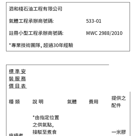
泗和棧石油工程有限公司
氣體工程承辦商號碼:
533-01
註冊小型工程承辦商號碼:
MWC 2988/2010
*專業技術團隊, 超過30年經驗
標 準 安
裝 服 務
價 目 表
提供之
種 類
說 明
氣體
費用
配件
*由指定位置
之供氣點,
接駁至煮食
一米膠
座檯煮