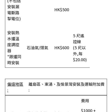
(不包括
安裝漏
HK$500
電斷路
掣電位)
安裝熱
5 尺遙
水爐溫
控線
度調控
石油氣/煤氣
HK$600
(5 尺以
器
外,每
*跟爐同
$20.00)
時安裝
偏遠地區
離島區、東涌、及愉景灣安裝及運輸附加費
:
:
費用
$1000 +