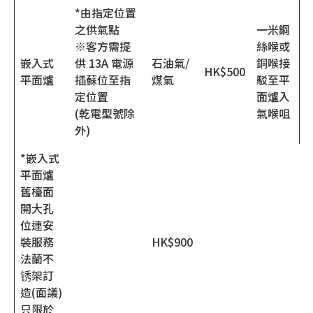
*由指定位置
之供氣點
一米鋼
※客方需提
絲喉或
嵌入式
供 13A 電源
石油氣/
銅喉接
HK$500
平面爐
插蘇位至指
煤氣
駁至平
定位置
面爐入
(乾電型號除
氣喉咀
外)
*嵌入式
平面爐
舊檯面
開大孔
位連安
裝服務
HK$900
法蘭不
锈架訂
造(面議)
只限於