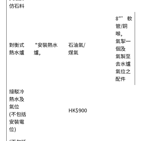
仿石料
8″” 軟
管/銅
喉,
氣掣一
對衡式
*安裝熱水
石油氣/
個及
熱水爐
爐,
煤氣
氣製至
去水爐
氣位之
配件
接駁冷
熱水及
氣位
HK$900
(不包括
安裝電
位)