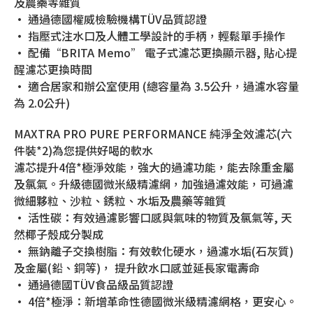
及農藥等雜質
• 通過德國權威檢驗機構TÜV品質認證
• 指壓式注水口及人體工學設計的手柄，輕鬆單手操作
• 配備“BRITA Memo” 電子式濾芯更換顯示器, 貼心提
醒濾芯更換時間
• 適合居家和辦公室使用 (總容量為 3.5公升，過濾水容量
為 2.0公升)
MAXTRA PRO PURE PERFORMANCE 純淨全效濾芯(六
件裝*2)為您提供好喝的軟水
濾芯提升4倍*極淨效能，強大的過濾功能，能去除重金屬
及氯氣。升級德國微米級精濾網，加強過濾效能，可過濾
微細夥粒、沙粒、銹粒、水垢及農藥等雜質
• 活性碳：有效過濾影響口感與氣味的物質及氯氣等, 天
然椰子殼成分製成
• 無鈉離子交換樹脂：有效軟化硬水，過濾水垢(石灰質)
及金屬(鉛、銅等)， 提升飲水口感並延長家電壽命
• 通過德國TÜV食品級品質認證
• 4倍*極淨：新增革命性德國微米級精濾網格，更安心。