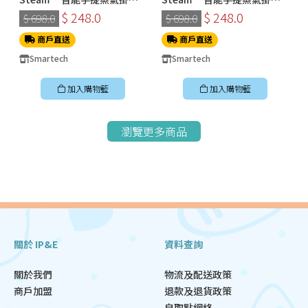
機 (SS-8108)
機 (SS-8108)
$ 248.0
$ 248.0
$ 698.0
$ 698.0
商戶直送
商戶直送
Smartech
Smartech
加入購物籃
加入購物籃
瀏覽更多商品
關於 IP&E
資料查詢
關於我們
物流及配送政策
商戶加盟
退款及退貨政策
自取點網絡