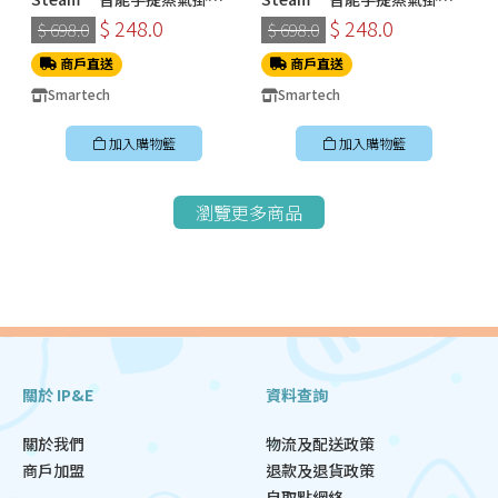
機 (SS-8108)
機 (SS-8108)
$ 248.0
$ 248.0
$ 698.0
$ 698.0
商戶直送
商戶直送
Smartech
Smartech
加入購物籃
加入購物籃
瀏覽更多商品
關於 IP&E
資料查詢
關於我們
物流及配送政策
商戶加盟
退款及退貨政策
自取點網絡