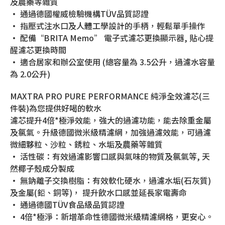
及農藥等雜質
• 通過德國權威檢驗機構TÜV品質認證
• 指壓式注水口及人體工學設計的手柄，輕鬆單手操作
• 配備“BRITA Memo” 電子式濾芯更換顯示器, 貼心提
醒濾芯更換時間
• 適合居家和辦公室使用 (總容量為 3.5公升，過濾水容量
為 2.0公升)
MAXTRA PRO PURE PERFORMANCE 純淨全效濾芯(三
件裝)為您提供好喝的軟水
濾芯提升4倍*極淨效能，強大的過濾功能，能去除重金屬
及氯氣。升級德國微米級精濾網，加強過濾效能，可過濾
微細夥粒、沙粒、銹粒、水垢及農藥等雜質
• 活性碳：有效過濾影響口感與氣味的物質及氯氣等, 天
然椰子殼成分製成
• 無鈉離子交換樹脂：有效軟化硬水，過濾水垢(石灰質)
及金屬(鉛、銅等)， 提升飲水口感並延長家電壽命
• 通過德國TÜV食品級品質認證
• 4倍*極淨：新增革命性德國微米級精濾網格，更安心。