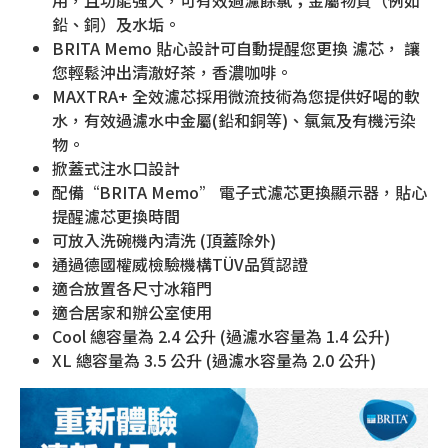
用，且功能強大，可有效過濾餘氯；金屬物質（例如
鉛、銅）及水垢。
BRITA Memo 貼心設計可自動提醒您更換 濾芯， 讓
您輕鬆沖出清澈好茶，香濃咖啡。
MAXTRA+ 全效濾芯採用微流技術為您提供好喝的軟
水，有效過濾水中金屬(鉛和銅等)、氯氣及有機污染
物。
掀蓋式注水口設計
配備“BRITA Memo” 電子式濾芯更換顯示器，貼心
提醒濾芯更換時間
可放入洗碗機內清洗 (頂蓋除外)
通過德國權威檢驗機構TÜV品質認證
適合放置各尺寸冰箱門
適合居家和辦公室使用
Cool 總容量為 2.4 公升 (過濾水容量為 1.4 公升)
XL 總容量為 3.5 公升 (過濾水容量為 2.0 公升)