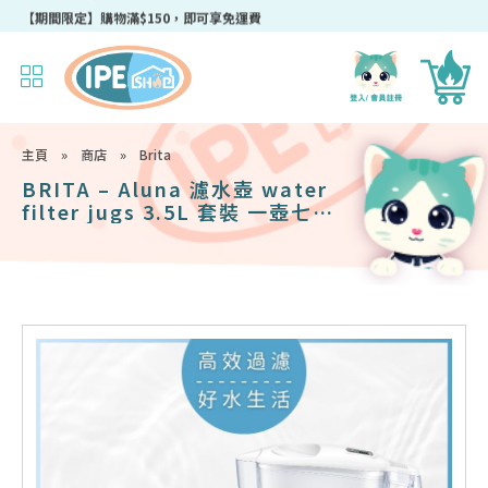
成為IPEshop會員，新會員即可獲得迎新$50購物優惠碼！
主頁
»
商店
»
Brita
BRITA – Aluna 濾水壺 water
filter jugs 3.5L 套裝 一壺七芯 *
限時贈送 全效濾芯2件