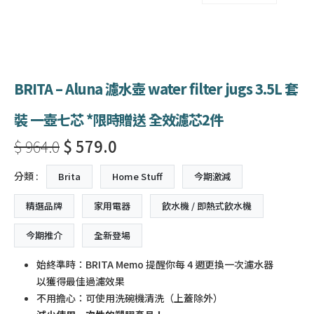
BRITA – Aluna 濾水壺 water filter jugs 3.5L 套
裝 一壺七芯 *限時贈送 全效濾芯2件
$ 964.0
$ 579.0
分類 :
Brita
Home Stuff
今期激減
精選品牌
家用電器
飲水機 / 即熱式飲水機
今期推介
全新登場
始終準時：BRITA Memo 提醒你每 4 週更換一次濾水器
以獲得最佳過濾效果
不用擔心：可使用洗碗機清洗（上蓋除外）