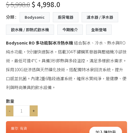
$ 5,998.0
$ 4,998.0
分類 :
Bodysonic
廚房電器
濾水器 / 淨水器
飲水機 / 即熱式飲水機
今期推介
全新登場
Bodysonic RO 多功能製冰冷熱水機
結合製冰、冷水、熱水與RO
純水功能，9分鐘快速製冰，搭載304不鏽鋼蒸發器與壓縮機冷卻技
術，最低可達4°C。具備3秒即熱與多段溫控，滿足多樣飲水需求。
採用100G逆滲透與天然礦化技術，搭配獨特冰泉回流系統，提升
口感並抗菌。內建2重6階段過濾系統，確保水質純淨，是健康、便
利與時尚兼具的飲水設備。
數量
-
+
庫存:
有貨
加入購物車