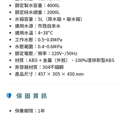
額定製水容量：4000L
額定純水總量：2000L
水箱容量：5L（原水箱 + 廢水箱）
適用水源：市政自來水
適用水溫：4~38°C
工作水壓：0.5~0.8MPa
水壓範圍：0.4~0.6MPa
額定電壓／頻率：220V~/50Hz
材質：ABS + 金屬（外殼）、100%環保新型ABS
蒸發器材質：304不鏽鋼
產品尺寸：457 × 305 × 430 mm
保固資訊
保養期限：1年