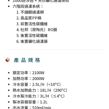
100G逆滲透 + 天然礦化過濾技術
六階段過濾系統：
不鏽鋼過濾網
高品質PP棉
前置活性碳纖維
杜邦（原陶氏）RO膜
後置活性碳纖維
後置礦化過濾器
產品規格
額定功率：2100W
加熱功率：2000W
冷水容量：2.5L/H（<10°C）
熱水加熱能力：18L/H（290°C）
冷水製冷能力：3L/H（≤4°C）
製冰容器容量：1.2L
出水流量：520ml/min