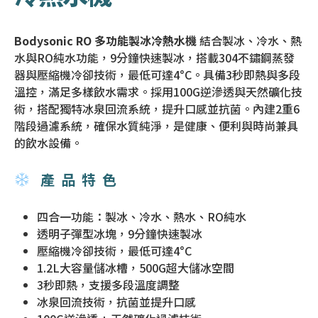
Bodysonic RO 多功能製冰冷熱水機
結合製冰、冷水、熱
水與RO純水功能，9分鐘快速製冰，搭載304不鏽鋼蒸發
器與壓縮機冷卻技術，最低可達4°C。具備3秒即熱與多段
溫控，滿足多樣飲水需求。採用100G逆滲透與天然礦化技
術，搭配獨特冰泉回流系統，提升口感並抗菌。內建2重6
階段過濾系統，確保水質純淨，是健康、便利與時尚兼具
的飲水設備。
產品特色
四合一功能：製冰、冷水、熱水、RO純水
透明子彈型冰塊，9分鐘快速製冰
壓縮機冷卻技術，最低可達4°C
1.2L大容量儲冰槽，500G超大儲冰空間
3秒即熱，支援多段溫度調整
冰泉回流技術，抗菌並提升口感