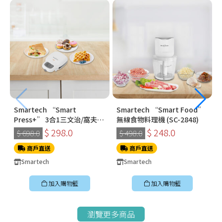
Smartech “Smart
Smartech “Smart Food”
Press+” 3合1三文治/窩夫/
無線食物料理機 (SC-2848)
冬甩機 SM-2228
$ 298.0
$ 248.0
$ 698.0
$ 498.0
商戶直送
商戶直送
Smartech
Smartech
加入購物籃
加入購物籃
瀏覽更多商品