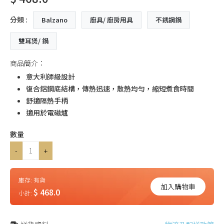
分類 :
Balzano
廚具/ 廚房用具
不銹鋼鍋
雙耳煲/ 鍋
商品簡介：
意大利師級設計
復合鋁鋼底結構，傳熱迅速，散熱均勻，縮短煮食時間
舒適隔熱手柄
適用於電磁爐
數量
-
+
庫存:
有貨
加入購物車
$ 468.0
小計: