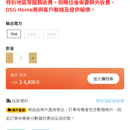
特別地區等服務收費。如睇位後需要額外收費，
DSG Home將與客戶聯絡及提供報價。
輸出電力
7kW
11kW
22kW
數量
-
+
庫存:
有貨
加入購物車
$ 4,800.0
小計:
送貨資料
物流及配送政策
商品由商戶直接發出，訂單有機會包含數個商戶，因
商戶直送
此訂單有機會分數個包裹送出及收取。