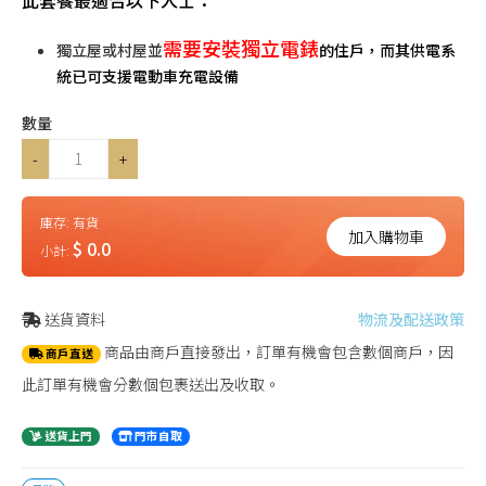
此套餐最適合以下人士：
需要安裝獨立電錶
獨立屋或村屋並
的住戶
，而其供電系
統已可支援電動車充電設備
數量
-
+
庫存:
有貨
加入購物車
$ 0.0
小計:
送貨資料
物流及配送政策
商品由商戶直接發出，訂單有機會包含數個商戶，因
商戶直送
此訂單有機會分數個包裹送出及收取。
送貨上門
門市自取