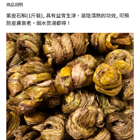
商品說明
紫皮石斛(1斤裝), 具有益胃生津，滋陰清熱的功效, 可預
防皮膚衰老。焗水煲湯都得！