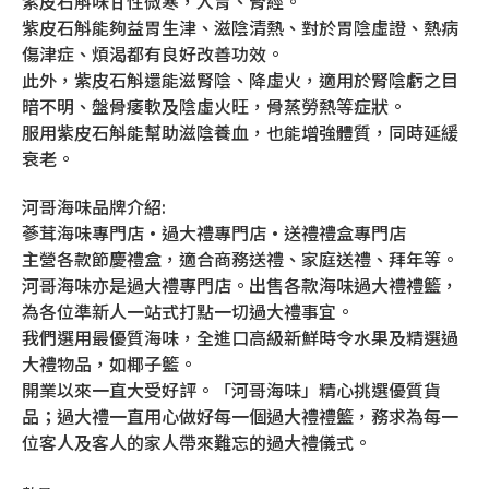
紫皮石斛味甘性微寒，入胃、腎經。
紫皮石斛能夠益胃生津、滋陰清熱、對於胃陰虛證、熱病
傷津症、煩渴都有良好改善功效。
此外，紫皮石斛還能滋腎陰、降虛火，適用於腎陰虧之目
暗不明、盤骨痿軟及陰虛火旺，骨蒸勞熱等症狀。
服用紫皮石斛能幫助滋陰養血，也能增強體質，同時延緩
衰老。
河哥海味品牌介紹:
蔘茸海味專門店•過大禮專門店•送禮禮盒專門店
主營各款節慶禮盒，適合商務送禮、家庭送禮、拜年等。
河哥海味亦是過大禮專門店。出售各款海味過大禮禮籃，
為各位準新人一站式打點一切過大禮事宜。
我們選用最優質海味，全進口高級新鮮時令水果及精選過
大禮物品，如椰子籃。
開業以來一直大受好評。「河哥海味」精心挑選優質貨
品；過大禮一直用心做好每一個過大禮禮籃，務求為每一
位客人及客人的家人帶來難忘的過大禮儀式。