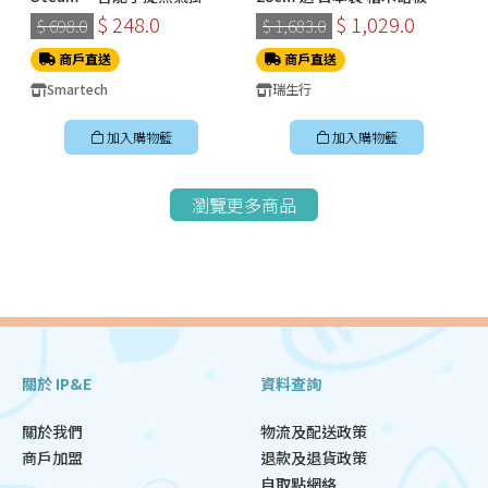
機 (SS-8108)
360*210*15mm
$ 248.0
$ 1,029.0
$ 698.0
$ 1,683.0
商戶直送
商戶直送
Smartech
瑞生行
加入購物籃
加入購物籃
瀏覽更多商品
關於 IP&E
資料查詢
關於我們
物流及配送政策
商戶加盟
退款及退貨政策
自取點網絡