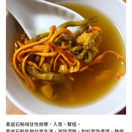
紫皮石斛味甘性微寒，入胃、腎經。
紫皮石斛能夠益胃生津、滋陰清熱、對於胃陰虛證、熱病