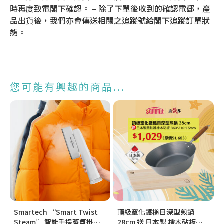
時再度致電閣下確認。 – 除了下單後收到的確認電郵，產
品出貨後，我們亦會傳送相關之追蹤號給閣下追蹤訂單狀
態。
您可能有興趣的商品...
Smartech “Smart Twist
頂級窒化鐵槌目深型煎鍋
Steam” 智能手提蒸氣掛燙
28cm 送 日本製 檜木砧板