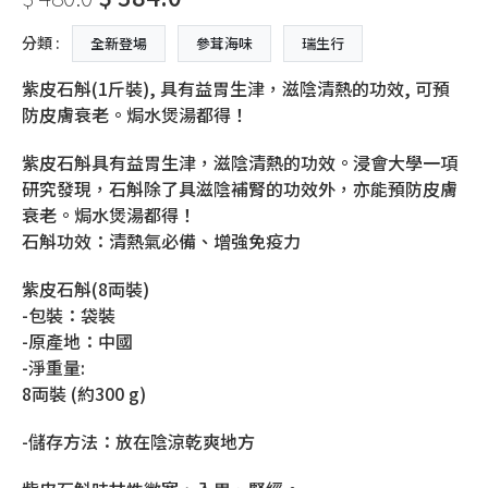
分類 :
全新登場
參茸海味
瑞生行
紫皮石斛(1斤裝), 具有益胃生津，滋陰清熱的功效, 可預
防皮膚衰老。焗水煲湯都得！
紫皮石斛具有益胃生津，滋陰清熱的功效。浸會大學一項
研究發現，石斛除了具滋陰補腎的功效外，亦能預防皮膚
衰老。焗水煲湯都得！
石斛功效：清熱氣必備、增強免疫力
紫皮石斛(8両裝)
-包裝：袋裝
-原產地：中國
-淨重量:
8両裝 (約300 g)
-儲存方法：放在陰涼乾爽地方