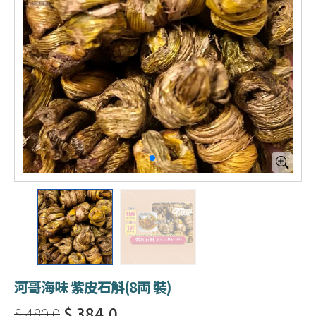
河哥海味 紫皮石斛(8両 裝)
$ 480.0
$ 384.0