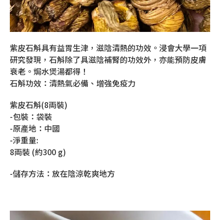
紫皮石斛具有益胃生津，滋陰清熱的功效。浸會大學一項
研究發現，石斛除了具滋陰補腎的功效外，亦能預防皮膚
衰老。焗水煲湯都得！
石斛功效：清熱氣必備、增強免疫力
紫皮石斛(8両裝)
-包裝：袋裝
-原產地：中國
-淨重量:
8両裝 (約300 g)
-儲存方法：放在陰涼乾爽地方