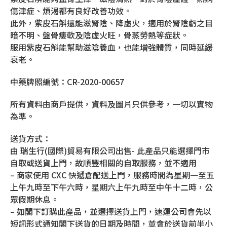
傷津症、煩渴都有良好改善功效。
此外，紫皮石斛還能滋腎陰、降虛火，適用於腎陰虧之目
暗不明、盤骨痿軟及陰虛火旺，骨蒸勞熱等症狀。
服用紫皮石斛能幫助滋陰養血，也能增強體質，同時延緩
衰老。
中藥牌照編號：CR-2020-00657
所有資料由商戶提供，資料及圖片只供參考，一切以實物
為準。
送貨方式：
由 瑞生行(國際)貿易有限公司出售- 此產品只能選擇門市
自取或送貨上門，故順豐相關的自取服務，並不適用
– 商家使用 CXC 快遞倉配送上門，服務時間為星期一至五
上午九時至下午六時，星期六上午九時至中午十二時，公
眾假期休息。
– 如閣下訂購此產品，並選擇送貨上門，速運公司會先以
短訊形式通知閣下送貨的日期及時間，並會於送貨前半小