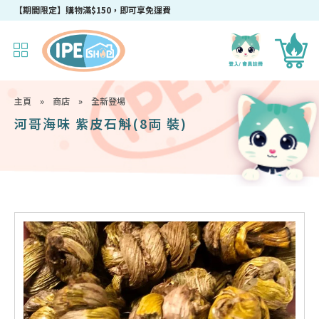
成為IPEshop會員，新會員即可獲得迎新$50購物優惠碼！
主頁
»
商店
»
全新登場
河哥海味 紫皮石斛(8両 裝)