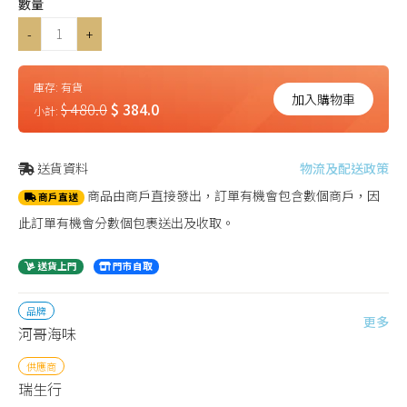
數量
-
+
庫存:
有貨
加入購物車
$ 480.0
$ 384.0
小計:
送貨資料
物流及配送政策
商品由商戶直接發出，訂單有機會包含數個商戶，因
商戶直送
此訂單有機會分數個包裹送出及收取。
送貨上門
門市自取
品牌
更多
河哥海味
供應商
瑞生行