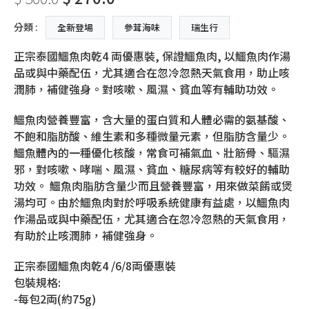
分類 :
全新登場
參茸海味
瑞生行
正宗泰國鱷魚肉乾4 両優惠裝, 保證鱷魚肉, 以鱷魚肉作湯
品或與中藥配伍，尤其適合在忽冷忽熱天氣食用，助止咳
潤肺，補健強身。對咳嗽、風濕、貧血等有輔助功效。
鱷魚肉營養豐富，含大量的蛋白質和人體必需的氨基酸、
不飽和脂肪酸、維生素和多種微量元素，但脂肪含量少。
鱷魚體內的一種優化核酸，常食可補氣血、壯筋骨、驅濕
邪，對咳嗽、哮喘、風濕、貧血、糖尿病等有較好的輔助
功效。 鱷魚肉脂肪含量少而且營養豐富，用來做菜餚或煲
湯均可。由於鱷魚肉對於呼吸系統健康有益處，以鱷魚肉
作湯品或與中藥配伍，尤其適合在忽冷忽熱的天氣食用，
有助於止咳潤肺，補健強身。
正宗泰國鱷魚肉乾4 /6/8両優惠裝
包裝規格:
-每包2両(約75g)