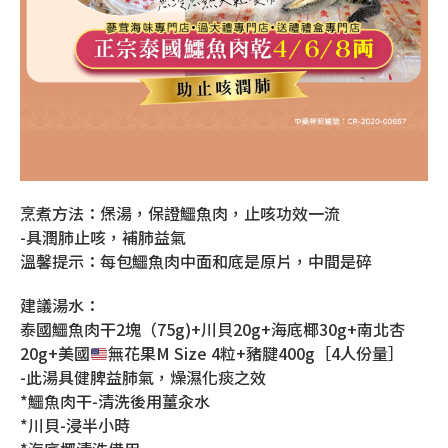
烹煮方法：㷛湯，保證鱷魚肉，止咳功效一流
-具潤肺止咳，補肺益氣
溫馨提示：每包鱷魚肉中面和底是原片，中間是碎
建議湯水：
泰國鱷魚肉干2塊（75g)+川貝20g+海底椰30g+南北杏
20g+美國
無花果M Size 4粒+豬腱400g［4人份量］
-此湯具健脾益肺氣，燥濕化痰之效
*鱷魚肉干-清洗後用薑汆水
*川貝-浸半小時