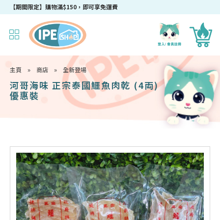
成為IPEshop會員，新會員即可獲得迎新$50購物優惠碼！
主頁
»
商店
»
全新登場
河哥海味 正宗泰國鱷魚肉乾 (4両)
優惠裝