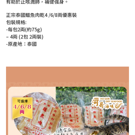
有助於止咳潤肺，補健強身。
正宗泰國鱷魚肉乾4 /6/8両優惠裝
包裝規格:
-每包2両(約75g)
– 4両 (2包 2両裝)
-原產地：泰國