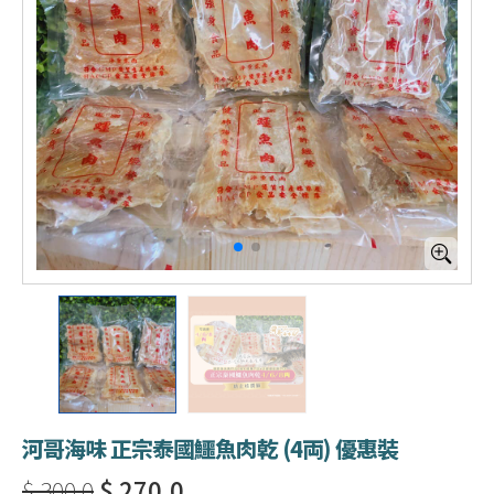
河哥海味 正宗泰國鱷魚肉乾 (4両) 優惠裝
$ 300.0
$ 270.0