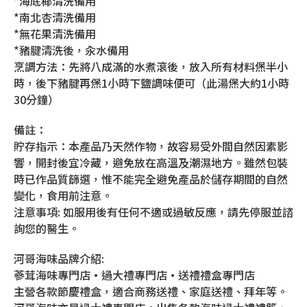
*海底椰清洗備用
*南北杏清洗備用
*無花果清洗備用
*豬腱清洗後，汆水備用
烹調方法：先將八成滿的水煮滾後，放入所有材料㷛半小
時，後下豬腱再㷛1小時下鹽調味便可（此湯㷛大約1小時
30分鐘）
備註：
貯存指示：本產品乃天然作物，故容易受外間自然因素影
響，開封後宜冷藏，避免放在高溫及潮濕地方。雖然包裝
時已作品質篩選，惟不能完全避免產品於儲存期間的自然
變化，食用前注意。
注意事項: 如服用後有任何不適或過敏反應，請先停服並諮
詢您的醫生。
河哥海味品牌介紹:
蔘茸海味專門店•過大禮專門店•送禮禮盒專門店
主營各款節慶禮盒，適合商務送禮、家庭送禮、拜年等。