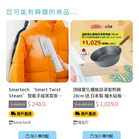
您可能有興趣的商品...
Smartech “Smart Twist
頂級窒化鐵槌目深型煎鍋
Steam” 智能手提蒸氣掛燙
28cm 送 日本製 檜木砧板
機 (SS-8108)
360*210*15mm
$ 248.0
$ 1,029.0
$ 698.0
$ 1,683.0
商戶直送
商戶直送
Smartech
瑞生行
加入購物籃
加入購物籃