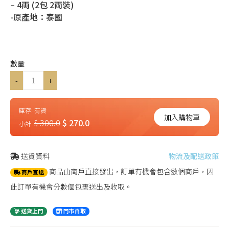
– 4両 (2包 2両裝)
-原產地：泰國
數量
-
+
庫存:
有貨
加入購物車
$ 300.0
$ 270.0
小計:
送貨資料
物流及配送政策
商品由商戶直接發出，訂單有機會包含數個商戶，因
商戶直送
此訂單有機會分數個包裹送出及收取。
送貨上門
門市自取