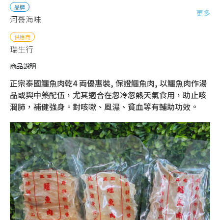
品牌
更多
河哥海味
供應商
瑞生行
商品說明
正宗泰國鱷魚肉乾4 両優惠裝, 保證鱷魚肉, 以鱷魚肉作湯
品或與中藥配伍，尤其適合在忽冷忽熱天氣食用，助止咳
潤肺，補健強身。對咳嗽、風濕、貧血等有輔助功效。