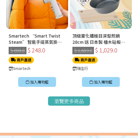
Smartech “Smart Twist
頂級窒化鐵槌目深型煎鍋
Steam” 智能手提蒸氣掛燙
28cm 送 日本製 檜木砧板
機 (SS-8108)
360*210*15mm
$ 248.0
$ 1,029.0
$ 698.0
$ 1,683.0
商戶直送
商戶直送
Smartech
瑞生行
加入購物籃
加入購物籃
瀏覽更多商品