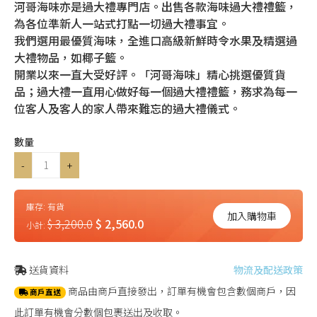
河哥海味亦是過大禮專門店。出售各款海味過大禮禮籃，
為各位準新人一站式打點一切過大禮事宜。
我們選用最優質海味，全進口高級新鮮時令水果及精選過
大禮物品，如椰子籃。
開業以來一直大受好評。「河哥海味」精心挑選優質貨
品；過大禮一直用心做好每一個過大禮禮籃，務求為每一
位客人及客人的家人帶來難忘的過大禮儀式。
數量
-
+
庫存:
有貨
加入購物車
$ 3,200.0
$ 2,560.0
小計:
送貨資料
物流及配送政策
商品由商戶直接發出，訂單有機會包含數個商戶，因
商戶直送
此訂單有機會分數個包裹送出及收取。