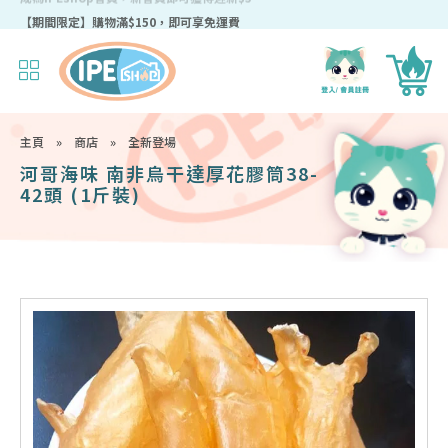
成為IPEshop會員，新會員即可獲得迎新$50購物優惠碼！
主頁
»
商店
»
全新登場
河哥海味 南非烏干達厚花膠筒38-
42頭 (1斤裝)