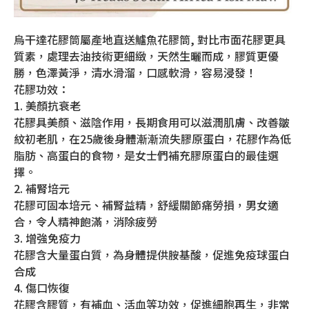
烏干達花膠筒屬產地直送鱸魚花膠筒, 對比市面花膠更具
質素，處理去油技術更細緻，天然生曬而成，膠質更優
勝，色澤黃淨，清水滑溜，口感軟滑，容易浸發！
花膠功效：
1. 美顏抗衰老
花膠具美顏、滋陰作用，長期食用可以滋潤肌膚、改善皺
紋初老肌，在25歲後身體漸漸流失膠原蛋白，花膠作為低
脂肪、高蛋白的食物，是女士們補充膠原蛋白的最佳選
擇。
2. 補腎培元
花膠可固本培元、補腎益精，舒緩關節痛勞損，男女適
合，令人精神飽滿，消除疲勞
3. 增強免疫力
花膠含大量蛋白質，為身體提供胺基酸，促進免疫球蛋白
合成
4. 傷口恢復
花膠含膠質，有補血、活血等功效，促進細胞再生，非常