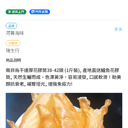
送貨上門
門市自取
品牌
更多
河哥海味
供應商
瑞生行
商品說明
南非烏干達厚花膠筒38-42頭 (1斤裝), 產地直送鱸魚花膠
筒, 天然生曬而成，色澤黃淨，容易浸發, 口感軟滑！助美
顏抗衰老, 補腎培元, 增強免疫力!