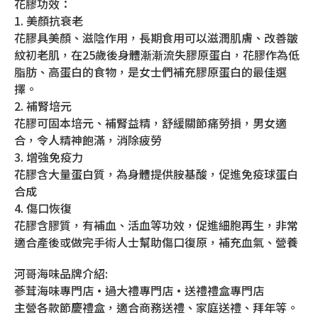
花膠功效：
1. 美顏抗衰老
花膠具美顏、滋陰作用，長期食用可以滋潤肌膚、改善皺
紋初老肌，在25歲後身體漸漸流失膠原蛋白，花膠作為低
脂肪、高蛋白的食物，是女士們補充膠原蛋白的最佳選
擇。
2. 補腎培元
花膠可固本培元、補腎益精，舒緩關節痛勞損，男女適
合，令人精神飽滿，消除疲勞
3. 增強免疫力
花膠含大量蛋白質，為身體提供胺基酸，促進免疫球蛋白
合成
4. 傷口恢復
花膠含膠質，有補血、活血等功效，促進細胞再生，非常
適合產後或做完手術人士幫助傷口復原，補充血氣、營養
河哥海味品牌介紹:
蔘茸海味專門店•過大禮專門店•送禮禮盒專門店
主營各款節慶禮盒，適合商務送禮、家庭送禮、拜年等。