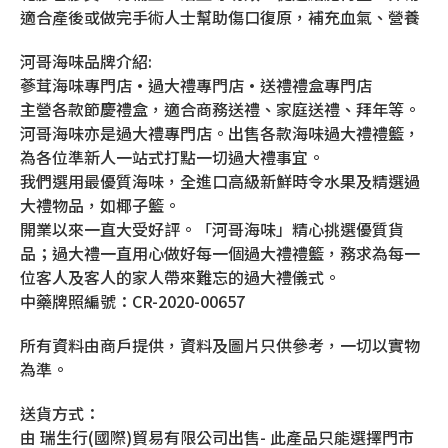
適合產後或做完手術人士幫助傷口復原，補充血氣、營養
河哥海味品牌介紹:
蔘茸海味專門店•過大禮專門店•送禮禮盒專門店
主營各款節慶禮盒，適合商務送禮、家庭送禮、拜年等。
河哥海味亦是過大禮專門店。出售各款海味過大禮禮籃，
為各位準新人一站式打點一切過大禮事宜。
我們選用最優質海味，全進口高級新鮮時令水果及精選過
大禮物品，如椰子籃。
開業以來一直大受好評。「河哥海味」精心挑選優質貨
品；過大禮一直用心做好每一個過大禮禮籃，務求為每一
位客人及客人的家人帶來難忘的過大禮儀式。
中藥牌照編號：CR-2020-00657
所有資料由商戶提供，資料及圖片只供參考，一切以實物
為準。
送貨方式：
由 瑞生行(國際)貿易有限公司出售- 此產品只能選擇門市