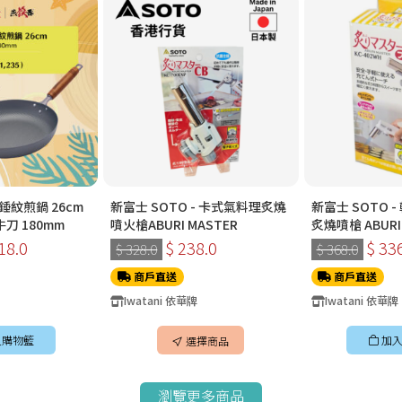
紋煎鍋 26cm
新富士 SOTO - 卡式氣料理炙燒
新富士 SOTO 
牛刀 180mm
噴火槍ABURI MASTER
炙燒噴槍 ABURI 
402WHEXP)
18.0
$ 238.0
$ 33
$ 328.0
$ 368.0
商戶直送
商戶直送
Iwatani 依華牌
Iwatani 依華牌
入購物籃
加入
選擇商品
瀏覽更多商品