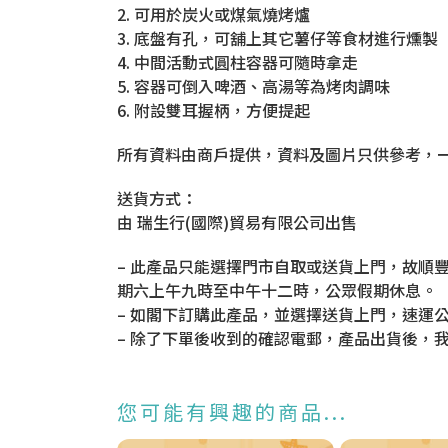
2. 可用於炭火或煤氣燒烤爐
3. 底盤有孔，可舖上其它薯仔等食材進行燻製
4. 中間活動式圓柱容器可隨時拿走
5. 容器可倒入啤酒、高湯等為烤肉調味
6. 附設雙耳握柄，方便提起
所有資料由商戶提供，資料及圖片只供參考，
送貨方式：
由 瑞生行(國際)貿易有限公司出售
– 此產品只能選擇門市自取或送貨上門，故順豐
期六上午九時至中午十二時，公眾假期休息。
– 如閣下訂購此產品，並選擇送貨上門，速運
– 除了下單後收到的確認電郵，產品出貨後，
您可能有興趣的商品...