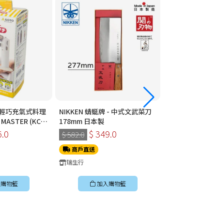
- 輕巧充氣式料理
NIKKEN 蜻蜓牌 - 中式文武菜刀
NIKKEN 蜻蜓牌
MASTER (KC-
178mm 日本製
178mm 日本製
6.0
$ 349.0
$ 349
$ 582.0
$ 582.0
商戶直送
商戶直送
瑞生行
瑞生行
購物籃
加入購物籃
加入