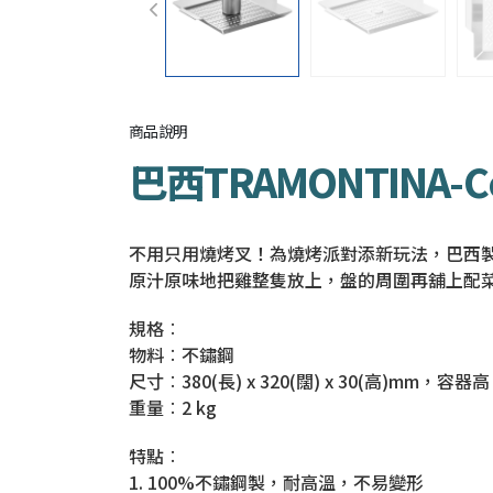
商品說明
巴西TRAMONTINA-
不用只用燒烤叉！為燒烤派對添新玩法，巴西製T
原汁原味地把雞整隻放上，盤的周圍再舖上配
規格︰
物料︰不鏽鋼
尺寸︰380(長) x 320(闊) x 30(高)mm，容器
重量︰2 kg
特點︰
1. 100%不鏽鋼製，耐高溫，不易變形