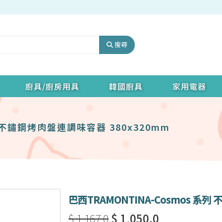
搜尋
廚具/廚房用具
韓國廚具
家用電器
列 不鏽鋼烤肉盤連調味容器 380x320mm
巴西TRAMONTINA-Cosmos 系
$ 1,167.0
$ 1,050.0