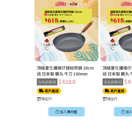
頂級窒化鐵格仔錘紋煎鍋 26cm
頂級窒化鐵格仔錘
送 日本製 鶴丸 牛刀 180mm
送 日本製 鶴丸 
$ 618.0
$ 6
$ 1,235.0
$ 1,235.0
商戶直送
商戶直送
瑞生行
瑞生行
加入購物籃
加