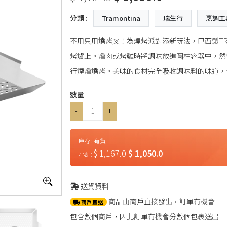
分類 :
Tramontina
瑞生行
烹調工
不用只用燒烤叉！為燒烤派對添新玩法，巴西製TRAM
烤爐上。燻肉或烤雞時將調味放進圓柱容器中，然
行煙燻燒烤。美味的食材完全吸收調味料的味道，
數量
-
+
庫存:
有貨
$ 1,167.0
$ 1,050.0
小計:
送貨資料
商品由商戶直接發出，訂單有機會
商戶直送
包含數個商戶，因此訂單有機會分數個包裹送出