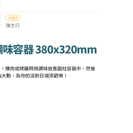
供應商
瑞生行
味容器 380x320mm
爐上。燻肉或烤雞時將調味放進圓柱容器中，然後
指大動，為你的派對日增添歡樂！