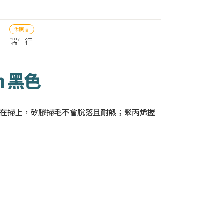
供應商
瑞生行
m 黑色
醬汁沾在掃上，矽膠掃毛不會脫落且耐熱；聚丙烯握