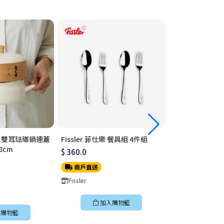
列 雙耳琺瑯鍋連蓋
Fissler 菲仕樂 餐具組 4件組
Fissler 菲仕樂
8cm
（刀・叉・匙・
$ 360.0
$ 480.0
商戶直送
商戶直送
Fissler
Fissler
加入購物籃
購物籃
加入