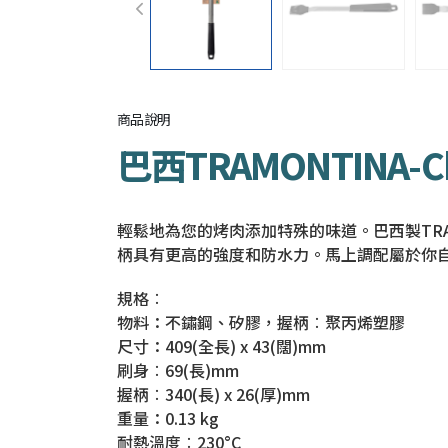
商品說明
巴西TRAMONTINA-C
輕鬆地為您的烤肉添加特殊的味道。巴西製TRAM
柄具有更高的強度和防水力。馬上調配屬於你
規格︰
物料：不鏽鋼、矽膠，握柄︰聚丙烯塑膠
尺寸：409(全長) x 43(闊)mm
刷身︰69(長)mm
握柄︰340(長) x 26(厚)mm
重量：0.13 kg
耐熱溫度︰230°C