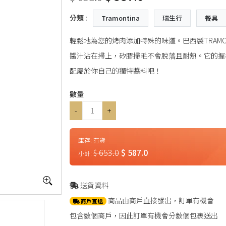
分類 :
Tramontina
瑞生行
餐具
輕鬆地為您的烤肉添加特殊的味道。巴西製TRAMONT
醬汁沾在掃上，矽膠掃毛不會脫落且耐熱。它的握
配屬於你自己的獨特醬料吧！
數量
-
+
庫存:
有貨
$ 653.0
$ 587.0
小計:
送貨資料
商品由商戶直接發出，訂單有機會
商戶直送
包含數個商戶，因此訂單有機會分數個包裹送出