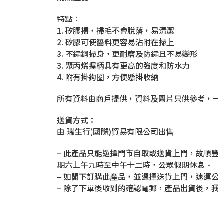
特點︰
1. 矽膠掃，掃毛不會脫落，易清潔
2. 矽膠可使醬料更容易沾附在掃上
3. 不鏽鋼掃身，更耐磨及防鏽且不易變形
3. 聚丙烯握柄具有更高的強度和防水力
4. 附有掛鈎圈，方便懸掛收納
所有資料由商戶提供，資料及圖片只供參考，
送貨方式：
由 瑞生行(國際)貿易有限公司出售
– 此產品只能選擇門市自取或送貨上門，故順豐
期六上午九時至中午十二時，公眾假期休息。
– 如閣下訂購此產品，並選擇送貨上門，速運
– 除了下單後收到的確認電郵，產品出貨後，