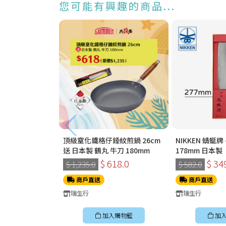
您可能有興趣的商品...
頂級窒化鐵格仔錘紋煎鍋 26cm
NIKKEN 蜻蜓
送 日本製 鶴丸 牛刀 180mm
178mm 日本製
$ 618.0
$ 34
$ 1,235.0
$ 582.0
商戶直送
商戶直送
瑞生行
瑞生行
加入購物籃
加