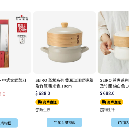
牌 - 中式文武菜刀
SEIRO 蒸煮系列 雙耳琺瑯鍋連蓋
SEIRO 蒸煮系
及竹籠 暖米色 18cm
及竹籠 純白色 1
9.0
$ 688.0
$ 688.0
商戶直送
商戶直送
瑞生行
瑞生行
加入購物籃
加入
入購物籃