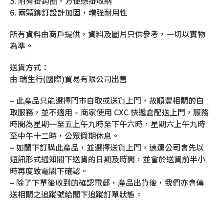
5. 附有掛鈎圈，方便懸掛收納
6. 兩顆鉚釘設計加固，增強耐用性
所有資料由商戶提供，資料及圖片只供參考，一切以實物
為準。
送貨方式：
由 瑞生行(國際)貿易有限公司出售
– 此產品只能選擇門市自取或送貨上門，故順豐相關的自
取服務，並不適用 – 商家使用 CXC 快遞倉配送上門，服務
時間為星期一至五上午九時至下午六時，星期六上午九時
至中午十二時，公眾假期休息。
– 如閣下訂購此產品，並選擇送貨上門，速運公司會先以
短訊形式通知閣下送貨的日期及時間，並會於送貨前半小
時再度致電閣下確認。
– 除了下單後收到的確認電郵，產品出貨後，我們亦會傳
送相關之追蹤號給閣下追蹤訂單狀態。