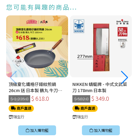
您可能有興趣的商品...
頂級窒化鐵格仔錘紋煎鍋
NIKKEN 蜻蜓牌 - 中式文武菜
26cm 送 日本製 鶴丸 牛刀
刀 178mm 日本製
180mm
$ 618.0
$ 349.0
$ 1,235.0
$ 582.0
商戶直送
商戶直送
瑞生行
瑞生行
加入購物籃
加入購物籃