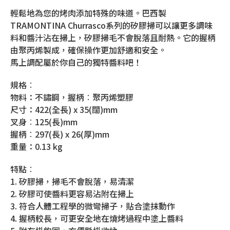
輕鬆地為您的烤肉添加特殊的味道。巴西製
TRAMONTINA Churrasco系列的矽膠掃可以讓更多調味
料和醬汁沾在掃上，矽膠掃毛不會脫落且耐熱。它的握柄
由聚丙烯製成，確保操作更加舒適和安全。
馬上調配屬於你自己的獨特醬料吧！
規格︰
物料：不鏽鋼，握柄︰聚丙烯塑膠
尺寸：422(全長) x 35(闊)mm
叉身︰125(長)mm
握柄︰297(長) x 26(厚)mm
重量：0.13 kg
特點︰
1. 矽膠掃，掃毛不會脫落，易清潔
2. 矽膠可使醬料更容易沾附在掃上
3. 符合人體工程學的微彎掃子，貼合塗抹動作
4. 握柄較長，可更安全地在燒烤過程中塗上醬料