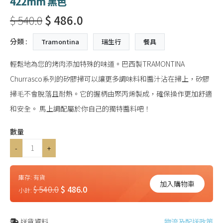
422mm 黑色
$ 540.0
$ 486.0
分類 :
Tramontina
瑞生行
餐具
輕鬆地為您的烤肉添加特殊的味道。巴西製TRAMONTINA
Churrasco系列的矽膠掃可以讓更多調味料和醬汁沾在掃上，矽膠
掃毛不會脫落且耐熱。它的握柄由聚丙烯製成，確保操作更加舒適
和安全。 馬上調配屬於你自己的獨特醬料吧！
數量
-
+
庫存:
有貨
加入購物車
$ 540.0
$ 486.0
小計:
送貨資料
物流及配送政策