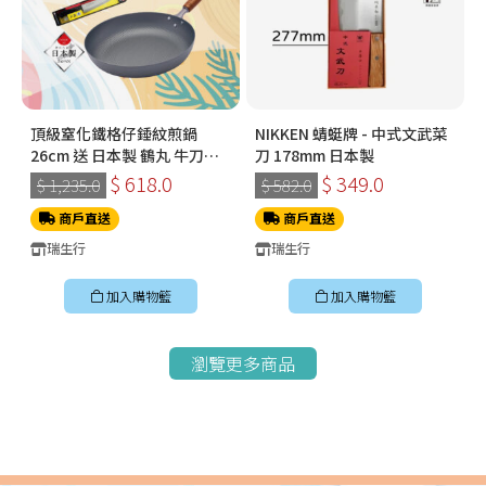
頂級窒化鐵格仔錘紋煎鍋
NIKKEN 蜻蜓牌 - 中式文武菜
26cm 送 日本製 鶴丸 牛刀
刀 178mm 日本製
180mm
$ 618.0
$ 349.0
$ 1,235.0
$ 582.0
商戶直送
商戶直送
瑞生行
瑞生行
加入購物籃
加入購物籃
瀏覽更多商品