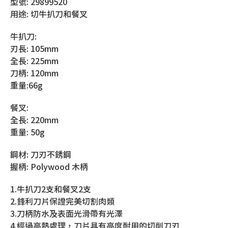
型號: 29899520
用途: 切牛扒刀和餐叉
牛扒刀:
刃長: 105mm
全長: 225mm
刀柄: 120mm
重量:66g
餐叉:
全長: 220mm
重量: 50g
鋼材: 刀刃不銹鋼
握柄: Polywood 木柄
1.牛扒刀2支和餐叉2支
2.鋒利刀片保證完美切割肉類
3.刀柄防水及表面光滑帶有光澤
4.經過高熱處理，刀片具有高度耐用的切削刀刃