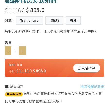
裝經典牛扒刀叉-105mm
$ 1,118.0
$ 895.0
分類 :
Tramontina
瑞生行
餐具
每把刀都經過特別製作， 可以精確而輕鬆地切開最厚的牛扒。
數量
-
+
庫存:
有貨
加入購物車
$ 1,118.0
$ 895.0
小計:
送貨資料
物流及配送政策
商品由商戶直接發出，訂單有機會包含數個商戶，因
商戶直送
此訂單有機會分數個包裹送出及收取。