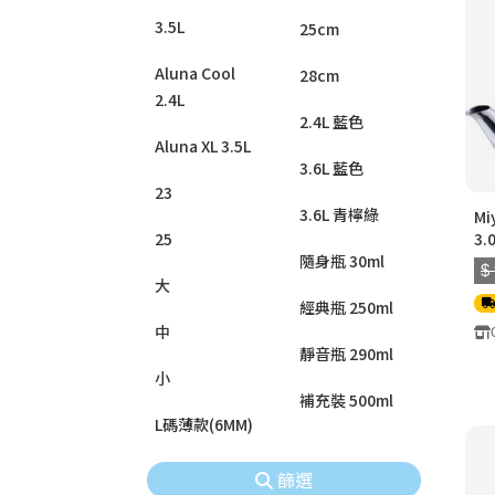
3.5L
25cm
Aluna Cool
28cm
2.4L
2.4L 藍色
Aluna XL 3.5L
3.6L 藍色
23
3.6L 青檸綠
Mi
25
3
隨身瓶 30ml
$
大
經典瓶 250ml
中
靜音瓶 290ml
小
補充裝 500ml
L碼薄款(6MM)
篩選