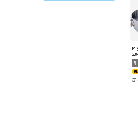
Mi
2
$