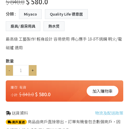
$ 840.0
$ 580.0
分類 :
Miyaco
Quality Life 德意居
廚具/ 廚房用具
熱水煲
最高級 工藝製作! 輕身設計 容易使用 得心應手 18-8不銹鋼 明火/電
磁爐 適用
數量
-
+
庫存:
有貨
加入購物車
$ 840.0
$ 580.0
小計:
送貨資料
物流及配送政策
商品由商戶直接發出，訂單有機會包含數個商戶，因
商戶直送