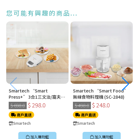
您可能有興趣的商品...
Smartech “Smart
Smartech “Smart Food”
Press+” 3合1三文治/窩夫/
無線食物料理機 (SC-2848)
冬甩機 SM-2228
$ 298.0
$ 248.0
$ 698.0
$ 498.0
商戶直送
商戶直送
Smartech
Smartech
加入購物籃
加入購物籃