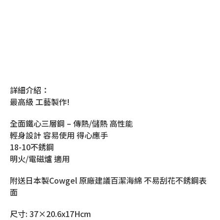
詳細介紹：
最高級 工藝製作!
全面鐵心三層鋼 – 傳熱/儲熱 高性能
輕身設計 容易使用 得心應手
18-10不銹鋼
明火/電磁爐 適用
附送日本製Cowgel 原廠建議百潔海綿 不易刮花不銹鋼表
面
尺寸: 37×20.6x17Hcm