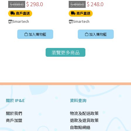
冬甩機 SM-2228
$ 298.0
$ 248.0
$ 698.0
$ 498.0
商戶直送
商戶直送
Smartech
Smartech
加入購物籃
加入購物籃
瀏覽更多商品
關於 IP&E
資料查詢
關於我們
物流及配送政策
商戶加盟
退款及退貨政策
自取點網絡