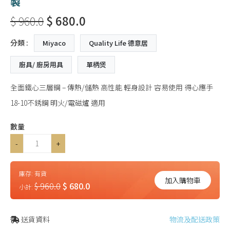
製
$ 960.0
$ 680.0
分類 :
Miyaco
Quality Life 德意居
廚具/ 廚房用具
單柄煲
全面鐵心三層鋼 – 傳熱/儲熱 高性能 輕身設計 容易使用 得心應手
18-10不銹鋼 明火/電磁爐 適用
數量
-
+
庫存:
有貨
加入購物車
$ 960.0
$ 680.0
小計:
送貨資料
物流及配送政策