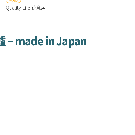
Quality Life 德意居
 made in Japan