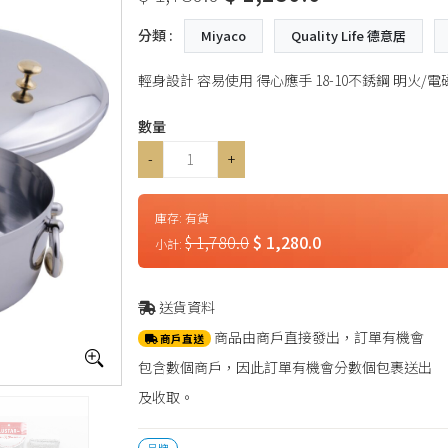
分類 :
Miyaco
Quality Life 德意居
輕身設計 容易使用 得心應手 18-10不銹鋼 明火/電
數量
-
+
庫存:
有貨
$ 1,780.0
$ 1,280.0
小計:
送貨資料
商品由商戶直接發出，訂單有機會
商戶直送
包含數個商戶，因此訂單有機會分數個包裹送出
及收取。
品牌