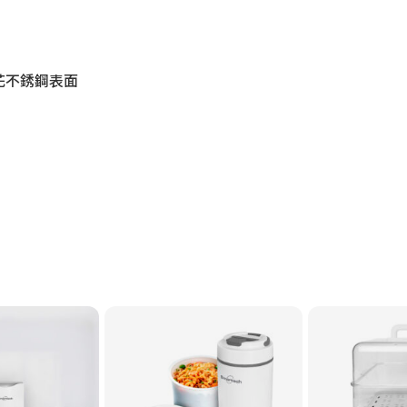
刮花不銹鋼表面