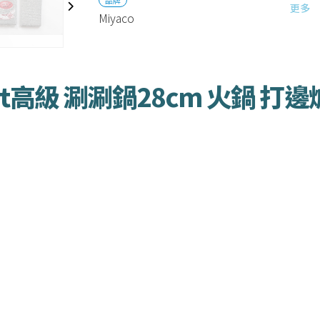
更多
Miyaco
jet高級 涮涮鍋28cm 火鍋 打邊爐 –