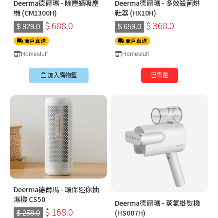
Deerma德爾瑪 - 除塵蟎吸塵
Deerma德爾瑪 - 多效殺菌烘
機 (CM1300H)
鞋器 (HX10H)
$ 688.0
$ 368.0
$ 929.0
$ 659.0
商戶直送
商戶直送
Homestuff
Homestuff
加入購物籃
已售罄
Deerma德爾瑪 - 環保迷你抽
濕機 CS50
Deerma德爾瑪 - 蒸氣掛熨機
$ 168.0
(HS007H)
$ 258.0