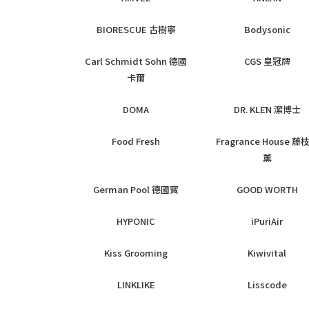
BIORESCUE 古樹寧
Bodysonic
Carl Schmidt Sohn 德國
CGS 皇冠牌
卡爾
DOMA
DR. KLĒN 潔博士
Food Fresh
Fragrance House 藤
薰
German Pool 德國寳
GOOD WORTH
HYPONIC
iPuriAir
Kiss Grooming
Kiwivital
LINKLIKE
Lisscode