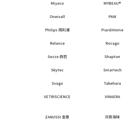
Miyaco
MYBEAU®
Oneisall
PAW
Philips 飛利浦
PiardiHome
Relance
Rocago
Sezze 西哲
Shapton
Skytec
Smartech
Svago
Takehara
VETRISCIENCE
VINAERA
ZANUSSI 金章
河哥海味