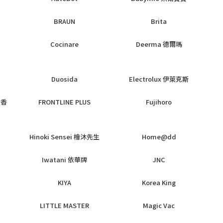
BRAUN
Brita
Cocinare
Deerma 德爾瑪
Duosida
Electrolux 伊萊克斯
枝香
FRONTLINE PLUS
Fujihoro
Hinoki Sensei 檜沐先生
Home@dd
Iwatani 依華牌
JNC
KIYA
Korea King
LITTLE MASTER
Magic Vac