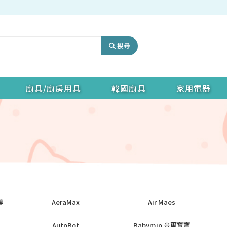
搜尋
廚具/廚房用具
韓國廚具
家用電器
傅
AeraMax
Air Maes
AutoBot
Babymio 米爾寶寶